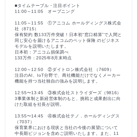
■タイムテーブル・注目ポイント

11:00～11:05　オープニング

11:05～11:55　①アニコム ホールディングス株式会
社（8715）

保有契約 数133万件突破！日本初“窓口精算”で人間と
同じ安心を届けるアニコムのペット保険 のビジネス
モデルを説明いたします。

日本初：アニコム損保調べ

133万件：2025年8月末時点

12:00～12:50　②ダイトロン株式会社 （7609）

注目のAI、IoT分野で、商社機能だけでなくメーカー
機能を持つ当社独自の強みを説明します。

12:55〜13:45　③株式会社ストライダーズ（9816）

3事業体制と新経営体制のもと、挑戦と成果創出に向
けた取組を社長が説明。

13:55〜14:45　④株式会社テノ．ホールディングス
（7037）

保育業界における現状と当社の今後の展望について
中長期ビジョンを含めご説明いたします。また、11