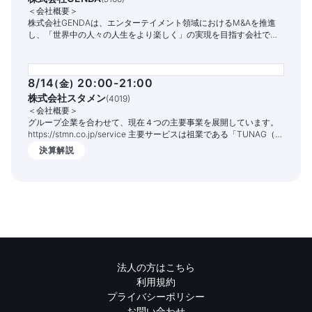
＜会社概要＞
株式会社GENDAは、エンターテイメント領域におけるM&Aを推進
し、「世界中の人々の人生をより楽しく」の実現を目指す会社で
す。
8/14
20:00-21:00
(
金
)
株式会社スタメン
(
4019
)
＜会社概要＞
グループ企業を合わせて、現在４つの主要事業を展開しています。
https://stmn.co.jp/service 主要サービスは祖業である「TUNAG（ツ
ナグ）」という組織エンゲージメントを高めるITサービスです。
決算解説
1,400社以上の企業様でご活用いただいており、従業員の定着率向上
や情報共有の促進、業務DX化の実現を支援しております。
法人の方はこちら
利用規約
プライバシーポリシー
お問い合わせ