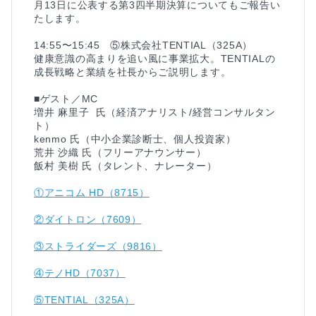
月13日に公表する第3四半期決算についてもご報告い
たします。

14:55〜15:45　⑤株式会社TENTIAL（325A）

健康意識の高まりを追い風に事業拡大。TENTIALの
成長戦略と業績を社長からご説明します。

■ゲスト／MC

増井 麻里子  氏（経済アナリスト/経営コンサルタン
ト）

kenmo 氏（中小企業診断士、個人投資家）

荒井 沙織 氏（フリーアナウンサー）

①アニコム HD（8715）
②ダイトロン（7609）
③ストライダーズ（9816）
④テノHD（7037）
⑤TENTIAL（325A）