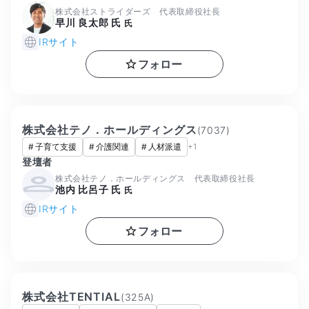
株式会社ストライダーズ 代表取締役社長
早川 良太郎 氏
氏
IRサイト
フォロー
株式会社テノ．ホールディングス
(
7037
)
#
子育て支援
#
介護関連
#
人材派遣
+
1
登壇者
株式会社テノ．ホールディングス 代表取締役社長
池内 比呂子 氏
氏
IRサイト
フォロー
株式会社TENTIAL
(
325A
)