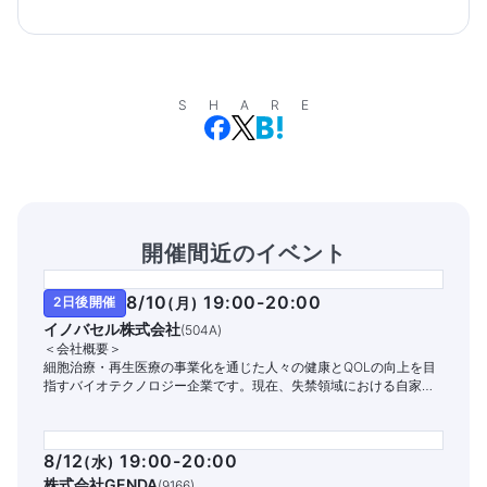
SHARE
開催間近のイベント
8/10
19:00-20:00
2日後開催
(
月
)
イノバセル株式会社
(
504A
)
＜会社概要＞
細胞治療・再生医療の事業化を通じた人々の健康とQOLの向上を目
指すバイオテクノロジー企業です。現在、失禁領域における自家細
胞治療パイプラインの開発と商業化に注力しています。
8/12
19:00-20:00
(
水
)
株式会社GENDA
(
9166
)