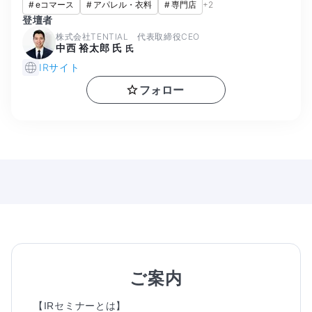
#
eコマース
#
アパレル・衣料
#
専門店
+
2
登壇者
株式会社TENTIAL 代表取締役CEO
中西 裕太郎 氏
氏
IRサイト
フォロー
ご案内
【IRセミナーとは】
