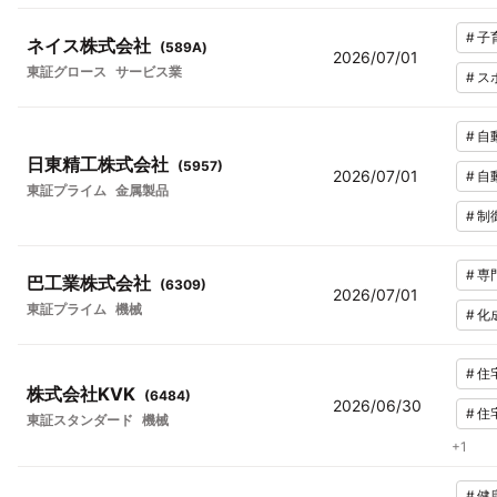
#
子
ネイス株式会社
(
589A
)
2026/07/01
東証グロース
サービス業
#
ス
#
自
日東精工株式会社
(
5957
)
2026/07/01
#
自
東証プライム
金属製品
#
制
#
専
巴工業株式会社
(
6309
)
2026/07/01
東証プライム
機械
#
化
#
住
株式会社KVK
(
6484
)
2026/06/30
#
住
東証スタンダード
機械
+
1
#
健