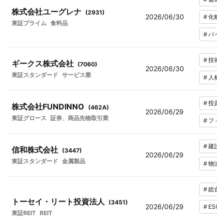
株式会社ユーグレナ
(
2931
)
2026/06/30
#
化
東証プライム
食料品
#
バ
#
技
ギークス株式会社
(
7060
)
2026/06/30
東証スタンダード
サービス業
#
人
#
投
株式会社FUNDINNO
(
462A
)
2026/06/29
東証グロース
証券、商品先物取引業
#
フ
#
建
信和株式会社
(
3447
)
2026/06/29
東証スタンダード
金属製品
#
物
#
総
トーセイ・リート投資法人
(
3451
)
2026/06/29
#
E
東証REIT
REIT