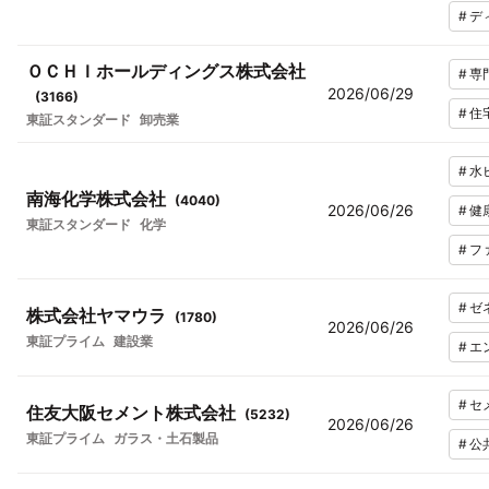
#
デ
ＯＣＨＩホールディングス株式会社
#
専
2026/06/29
(
3166
)
#
住
東証スタンダード
卸売業
#
水
南海化学株式会社
(
4040
)
2026/06/26
#
健
東証スタンダード
化学
#
フ
#
ゼ
株式会社ヤマウラ
(
1780
)
2026/06/26
東証プライム
建設業
#
エ
#
セ
住友大阪セメント株式会社
(
5232
)
2026/06/26
東証プライム
ガラス・土石製品
#
公