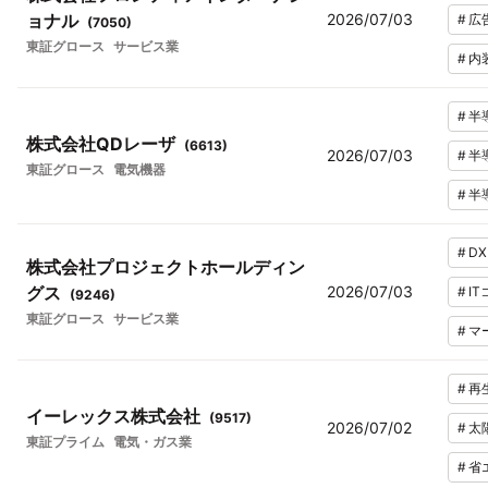
ョナル
2026/07/03
#
広
(
7050
)
東証グロース
サービス業
#
内
#
半
株式会社QDレーザ
(
6613
)
2026/07/03
#
半
東証グロース
電気機器
#
半
#
DX
株式会社プロジェクトホールディン
グス
2026/07/03
#
I
(
9246
)
東証グロース
サービス業
#
マ
#
再
イーレックス株式会社
(
9517
)
2026/07/02
#
太
東証プライム
電気・ガス業
#
省