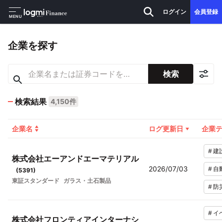
ログイン
会員登録
MENU
企業を探す
検索
検索結果
4,150件
企業名
ログ更新日
企業
#
建
株式会社エーアンドエーマテリアル
2026/07/03
#
自
(
5391
)
東証スタンダード
ガラス・土石製品
#
防
#
イ
株式会社フロンティアインターナシ