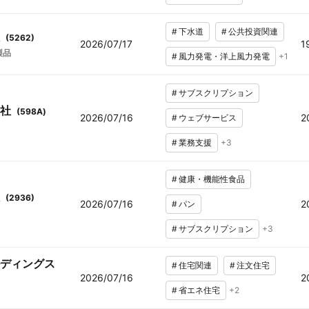
#
下水道
#
公共投資関連
(
5262
)
2026/07/17
1
製品
#
風力発電・洋上風力発電
+
1
#
サブスクリプション
社
(
598A
)
2026/07/16
2
#
ウェブサービス
#
業務支援
+
3
#
健康・機能性食品
(
2936
)
2026/07/16
2
#
パン
#
サブスクリプション
+
3
ディングス
#
住宅関連
#
注文住宅
2026/07/16
2
#
省エネ住宅
+
2