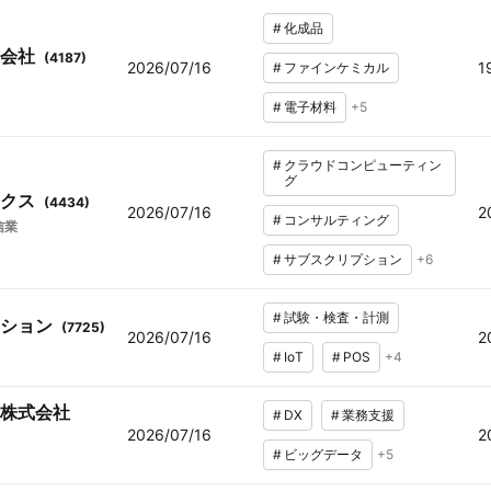
#
化成品
会社
(
4187
)
2026/07/16
1
#
ファインケミカル
#
電子材料
+
5
#
クラウドコンピューティン
グ
クス
(
4434
)
2026/07/16
2
#
コンサルティング
信業
#
サブスクリプション
+
6
#
試験・検査・計測
ション
(
7725
)
2026/07/16
2
#
IoT
#
POS
+
4
株式会社
#
DX
#
業務支援
2026/07/16
2
#
ビッグデータ
+
5