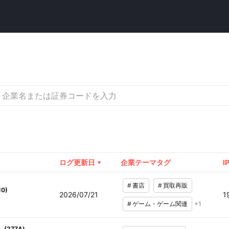
ログ更新日
企業テーマタグ
I
#
書店
#
買取再販
10
)
2026/07/21
1
#
ゲーム・ゲーム関連
+
1
(
277A
)