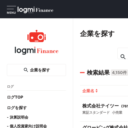
MENU
企業を探す
企業を探す
検索結果
4,150件
ログ
企業名
ログTOP
株式会社テイツー
(
76
ログを探す
東証スタンダード
小売業
決算説明会
個人投資家向け説明会
グロービング株式会社