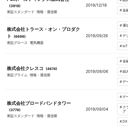
2019/12/18
(
3918
)
#
金
東証スタンダード
情報・通信業
#
通
株式会社トラース・オン・プロダク
ト
2019/09/26
#
デ
(
6696
)
東証グロース
電気機器
#
IoT
#
金
株式会社クレスコ
(
4674
)
2019/09/06
#
組
東証プライム
情報・通信業
#
デ
#
デ
株式会社ブロードバンドタワー
#
ク
2019/09/04
(
3776
)
グ
東証スタンダード
情報・通信業
#
DX