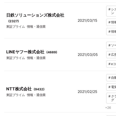
#
シ
ン
日鉄ソリューションズ株式会社
2021/03/15
(
2327
)
#
情
東証プライム
情報・通信業
#
情
#
ソ
LINEヤフー株式会社
(
4689
)
2021/03/05
#
広
東証プライム
情報・通信業
#
e
#
自
#
電
NTT株式会社
(
9432
)
2021/02/25
東証プライム
情報・通信業
#
ク
グ
+
26