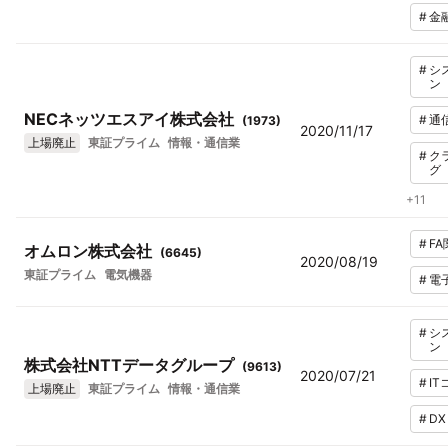
#
金
#
シ
ン
NECネッツエスアイ株式会社
#
通
(
1973
)
2020/11/17
上場廃止
東証プライム
情報・通信業
#
ク
グ
+
11
#
FA
オムロン株式会社
(
6645
)
2020/08/19
東証プライム
電気機器
#
電
#
シ
ン
株式会社NTTデータグループ
(
9613
)
2020/07/21
#
I
上場廃止
東証プライム
情報・通信業
#
DX