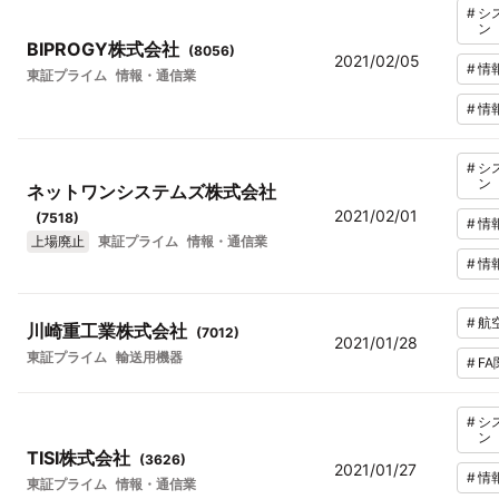
#
シ
ン
BIPROGY株式会社
(
8056
)
2021/02/05
#
情
東証プライム
情報・通信業
#
情
#
シ
ン
ネットワンシステムズ株式会社
2021/02/01
(
7518
)
#
情
上場廃止
東証プライム
情報・通信業
#
情
#
航
川崎重工業株式会社
(
7012
)
2021/01/28
東証プライム
輸送用機器
#
FA
#
シ
ン
TISI株式会社
(
3626
)
2021/01/27
#
情
東証プライム
情報・通信業