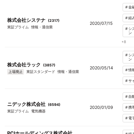
#
金
#
組
株式会社システナ
(
2317
)
2020/07/15
東証プライム
情報・通信業
#
シ
ン
+
8
#
シ
ン
株式会社ラック
(
3857
)
2020/05/14
#
情
上場廃止
東証スタンダード
情報・通信業
#
サ
#
自
ニデック株式会社
(
6594
)
2020/01/09
#
携
東証プライム
電気機器
#
電
PCIホールディングス株式会社
#
組