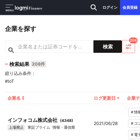
ログイン
会員登録
MENU
企業を探す
208
検索
検索結果
208件
絞り込み条件：
#IoT
企業名
ログ更新日
企業テ
#
情
インフォコム株式会社
(
4348
)
2021/06/28
#
コ
上場廃止
東証プライム
情報・通信業
#
電