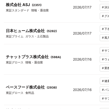
株式会社 ASJ
(
2351
)
2026/07/17
#
決
東証スタンダード
情報・通信業
#
グ
#
下
日本ヒューム株式会社
(
5262
)
2026/07/17
東証プライム
ガラス・土石製品
#
風
#
サ
チャットプラス株式会社
(
598A
)
2026/07/16
#
ウ
東証グロース
情報・通信業
#
業
#
健
ベースフード株式会社
(
2936
)
2026/07/16
#
パ
東証グロース
食料品
#
サ