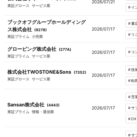
2026/07/21
東証グロース
サービス業
#
イ
ブックオフグループホールディング
#
書
ス株式会社
2026/07/17
(
9278
)
#
リ
東証プライム
小売業
グロービング株式会社
(
277A
)
2026/07/17
#
コ
東証プライム
サービス業
#
技
株式会社TWOSTONE&Sons
(
7352
)
2026/07/17
東証グロース
サービス業
#
転
#
営
Sansan株式会社
(
4443
)
2026/07/17
#
サ
東証プライム
情報・通信業
#
DX
#
サ