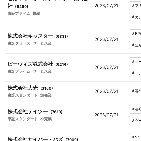
社
2026/07/21
#
ア
(
6460
)
東証プライム
機械
#
カ
#
BP
株式会社キャスター
(
9331
)
2026/07/21
東証グロース
サービス業
#
生
#
コ
ビーウィズ株式会社
(
9216
)
2026/07/21
東証プライム
サービス業
#
コ
株式会社大光
(
3160
)
2026/07/21
#
専
東証スタンダード
卸売業
#
書
株式会社テイツー
(
7610
)
2026/07/21
東証スタンダード
小売業
#
ゲ
#
SN
株式会社サイバー・バズ
(
7069
)