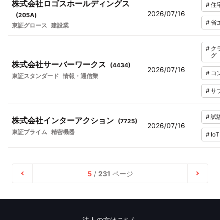
株式会社ロゴスホールディングス
#
住
2026/07/16
(
205A
)
#
省
東証グロース
建設業
#
ク
グ
株式会社サーバーワークス
(
4434
)
2026/07/16
#
コ
東証スタンダード
情報・通信業
#
サ
#
試
株式会社インターアクション
(
7725
)
2026/07/16
東証プライム
精密機器
#
IoT
5
/
231
ページ
法人の方はこちら