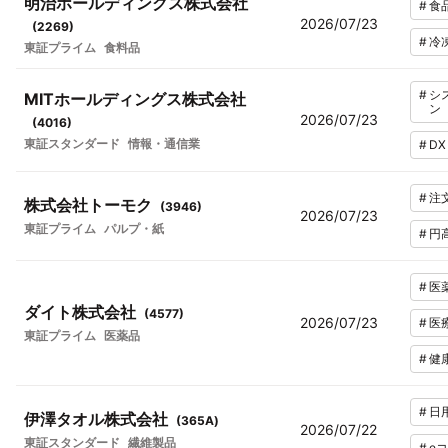
明治ホールディングス株式会社
#
食
2026/07/23
(
2269
)
#
冷
東証プライム
食料品
#
シ
MITホールディングス株式会社
ン
2026/07/23
(
4016
)
東証スタンダード
情報・通信業
#
DX
#
注
株式会社トーモク
(
3946
)
2026/07/23
東証プライム
パルプ・紙
#
円
#
医
ダイト株式会社
(
4577
)
2026/07/23
#
医
東証プライム
医薬品
#
健
#
日
伊澤タオル株式会社
(
365A
)
2026/07/22
東証スタンダード
繊維製品
#
e