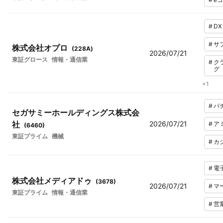
#
DX
#
サ
株式会社オプロ
(
228A
)
2026/07/21
東証グロース
情報・通信業
#
ク
グ
+
1
#
パ
セガサミーホールディングス株式会
社
2026/07/21
#
ア
(
6460
)
東証プライム
機械
#
カ
#
電
株式会社メディアドゥ
(
3678
)
2026/07/21
#
マ
東証プライム
情報・通信業
#
営