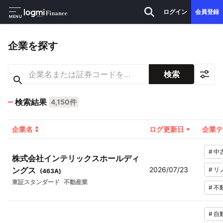
ログイン
会員登録
MENU
企業を探す
検索
検索結果
4,150件
企業名
ログ更新日
企業テ
#
中
株式会社インテリックスホールディ
ングス
2026/07/23
#
リ
(
463A
)
東証スタンダード
不動産業
#
不
#
自