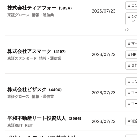
#
コ
株式会社ティアフォー
(
593A
)
2026/07/23
東証グロース
情報・通信業
#
シ
ン
+
2
#
マ
株式会社アスマーク
(
4197
)
2026/07/23
#
H
東証スタンダード
情報・通信業
#
専
#
コ
株式会社ビザスク
(
4490
)
2026/07/23
#
マ
東証グロース
情報・通信業
#
マ
平和不動産リート投資法人
(
8966
)
2026/07/23
#
複
東証REIT
REIT