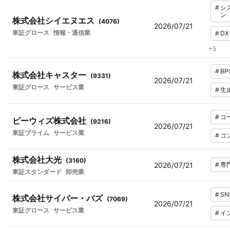
#
シ
ン
株式会社シイエヌエス
(
4076
)
2026/07/21
東証グロース
情報・通信業
#
DX
+
5
#
BP
株式会社キャスター
(
9331
)
2026/07/21
東証グロース
サービス業
#
生
#
コ
ビーウィズ株式会社
(
9216
)
2026/07/21
東証プライム
サービス業
#
コ
株式会社大光
(
3160
)
2026/07/21
#
専
東証スタンダード
卸売業
#
SN
株式会社サイバー・バズ
(
7069
)
2026/07/21
東証グロース
サービス業
#
イ