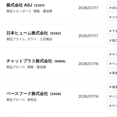
株式会社 ASJ
(
2351
)
2026/07/17
#
決
東証スタンダード
情報・通信業
#
グ
#
下
日本ヒューム株式会社
(
5262
)
2026/07/17
東証プライム
ガラス・土石製品
#
風
#
サ
チャットプラス株式会社
(
598A
)
2026/07/16
#
ウ
東証グロース
情報・通信業
#
業
#
健
ベースフード株式会社
(
2936
)
2026/07/16
#
パ
東証グロース
食料品
#
サ