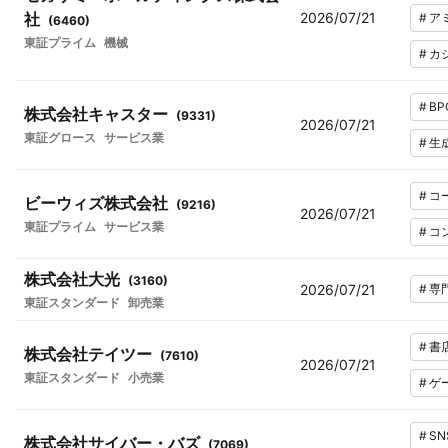
社
2026/07/21
#
ア
(
6460
)
東証プライム
機械
#
カ
#
BP
株式会社キャスター
(
9331
)
2026/07/21
東証グロース
サービス業
#
生
#
コ
ビーウィズ株式会社
(
9216
)
2026/07/21
東証プライム
サービス業
#
コ
株式会社大光
(
3160
)
2026/07/21
#
専
東証スタンダード
卸売業
#
書
株式会社テイツー
(
7610
)
2026/07/21
東証スタンダード
小売業
#
ゲ
#
SN
株式会社サイバー・バズ
(
7069
)