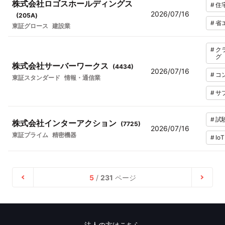
株式会社ロゴスホールディングス
#
住
2026/07/16
(
205A
)
#
省
東証グロース
建設業
#
ク
グ
株式会社サーバーワークス
(
4434
)
2026/07/16
#
コ
東証スタンダード
情報・通信業
#
サ
#
試
株式会社インターアクション
(
7725
)
2026/07/16
東証プライム
精密機器
#
IoT
5
/
231
ページ
法人の方はこちら