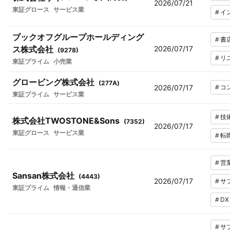
2026/07/21
東証グロース
サービス業
#
イ
ブックオフグループホールディング
#
書
ス株式会社
2026/07/17
(
9278
)
#
リ
東証プライム
小売業
グロービング株式会社
(
277A
)
2026/07/17
#
コ
東証プライム
サービス業
#
技
株式会社TWOSTONE&Sons
(
7352
)
2026/07/17
東証グロース
サービス業
#
転
#
営
Sansan株式会社
(
4443
)
2026/07/17
#
サ
東証プライム
情報・通信業
#
DX
#
サ