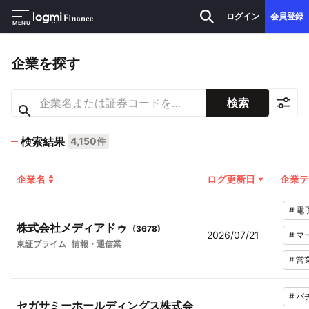
ログイン
会員登録
MENU
企業を探す
検索
検索結果
4,150件
企業名
ログ更新日
企業テ
#
電
株式会社メディアドゥ
(
3678
)
2026/07/21
#
マ
東証プライム
情報・通信業
#
営
#
パ
セガサミーホールディングス株式会