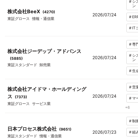
#
シ
ン
株式会社BeeX
(
4270
)
2026/07/24
#
ER
東証グロース
情報・通信業
#
I
#
専
株式会社ジーデップ・アドバンス
#
シ
2026/07/24
(
5885
)
ン
東証スタンダード
卸売業
#
生
#
営
株式会社アイドマ・ホールディング
ス
2026/07/24
(
7373
)
#
マ
東証グロース
サービス業
+
6
#
制
日本プロセス株式会社
(
9651
)
2026/07/23
#
組
東証スタンダード
情報・通信業