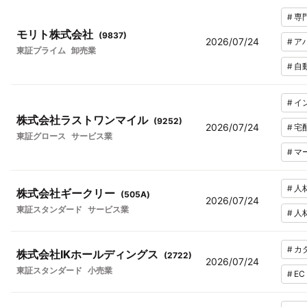
#
専
モリト株式会社
(
9837
)
2026/07/24
#
ア
東証プライム
卸売業
#
自
#
イ
株式会社ラストワンマイル
(
9252
)
2026/07/24
#
宅
東証グロース
サービス業
#
マ
#
人
株式会社ギークリー
(
505A
)
2026/07/24
東証スタンダード
サービス業
#
人
#
カ
株式会社IKホールディングス
(
2722
)
2026/07/24
東証スタンダード
小売業
#
E