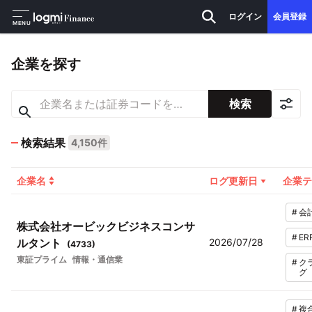
ログイン
会員登録
MENU
企業を探す
検索
検索結果
4,150件
企業名
ログ更新日
企業テ
#
会
株式会社オービックビジネスコンサ
#
ER
ルタント
2026/07/28
(
4733
)
東証プライム
情報・通信業
#
ク
グ
#
複