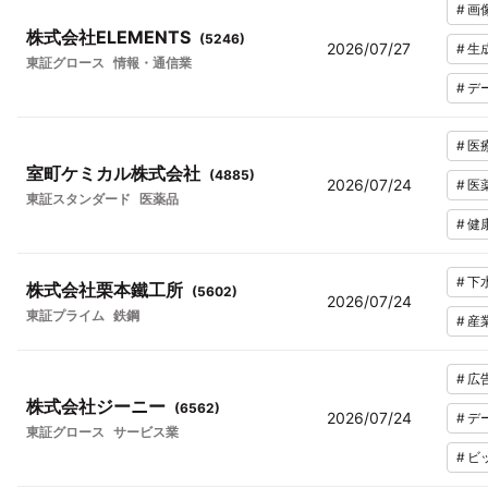
#
画
株式会社ELEMENTS
(
5246
)
2026/07/27
#
生
東証グロース
情報・通信業
#
デ
#
医
室町ケミカル株式会社
(
4885
)
2026/07/24
#
医
東証スタンダード
医薬品
#
健
#
下
株式会社栗本鐵工所
(
5602
)
2026/07/24
東証プライム
鉄鋼
#
産
#
広
株式会社ジーニー
(
6562
)
2026/07/24
#
デ
東証グロース
サービス業
#
ビ