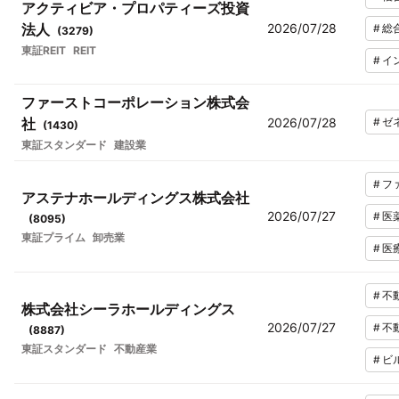
アクティビア・プロパティーズ投資
法人
2026/07/28
#
総
(
3279
)
東証REIT
REIT
#
イ
ファーストコーポレーション株式会
社
2026/07/28
#
ゼ
(
1430
)
東証スタンダード
建設業
#
フ
アステナホールディングス株式会社
2026/07/27
#
医
(
8095
)
東証プライム
卸売業
#
医
#
不
株式会社シーラホールディングス
2026/07/27
#
不
(
8887
)
東証スタンダード
不動産業
#
ビ