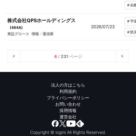
#
自
株式会社QPSホールディングス
#
宇
2026/07/23
(
464A
)
#
防
東証グロース
情報・通信業
4
/
231
ページ
法人の方はこちら
利用規約
プライバシーポリシー
お問い合わせ
採用情報
運営会社
Copyright © logmi All Rights Reserved.