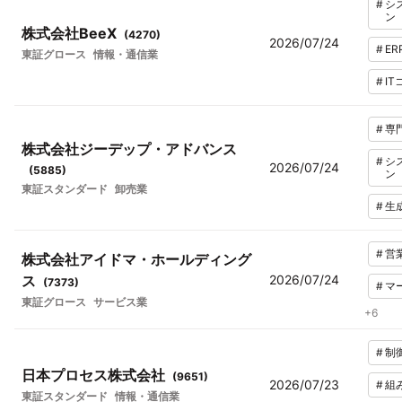
#
シ
ン
株式会社BeeX
(
4270
)
2026/07/24
#
ER
東証グロース
情報・通信業
#
I
#
専
株式会社ジーデップ・アドバンス
#
シ
2026/07/24
(
5885
)
ン
東証スタンダード
卸売業
#
生
#
営
株式会社アイドマ・ホールディング
ス
2026/07/24
(
7373
)
#
マ
東証グロース
サービス業
+
6
#
制
日本プロセス株式会社
(
9651
)
2026/07/23
#
組
東証スタンダード
情報・通信業