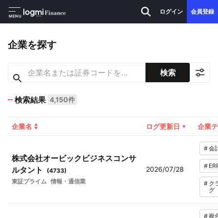
ログイン
会員登録
MENU
企業を探す
検索
検索結果
4,150件
企業名
ログ更新日
企業テ
#
会
株式会社オービックビジネスコンサ
#
ER
ルタント
2026/07/28
(
4733
)
東証プライム
情報・通信業
#
ク
グ
#
複