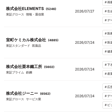
#
画
株式会社ELEMENTS
(
5246
)
2026/07/27
#
生
東証グロース
情報・通信業
#
デ
#
医
室町ケミカル株式会社
(
4885
)
2026/07/24
#
医
東証スタンダード
医薬品
#
健
#
下
株式会社栗本鐵工所
(
5602
)
2026/07/24
東証プライム
鉄鋼
#
産
#
広
株式会社ジーニー
(
6562
)
2026/07/24
#
デ
東証グロース
サービス業
#
ビ