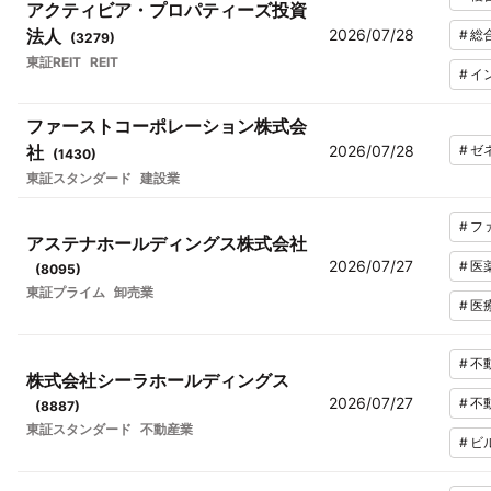
アクティビア・プロパティーズ投資
法人
2026/07/28
#
総
(
3279
)
東証REIT
REIT
#
イ
ファーストコーポレーション株式会
社
2026/07/28
#
ゼ
(
1430
)
東証スタンダード
建設業
#
フ
アステナホールディングス株式会社
2026/07/27
#
医
(
8095
)
東証プライム
卸売業
#
医
#
不
株式会社シーラホールディングス
2026/07/27
#
不
(
8887
)
東証スタンダード
不動産業
#
ビ