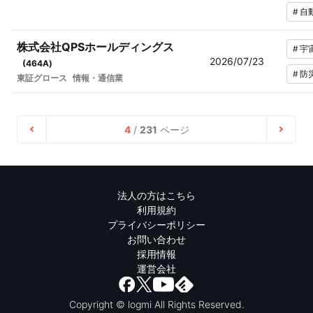
#
自
株式会社QPSホールディングス
#
宇
2026/07/23
(
464A
)
#
防
東証グロース
情報・通信業
4
/
231
ページ
法人の方はこちら
利用規約
プライバシーポリシー
お問い合わせ
採用情報
運営会社
Copyright © logmi All Rights Reserved.