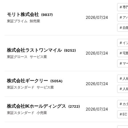
#
専
モリト株式会社
(
9837
)
2026/07/24
#
ア
東証プライム
卸売業
#
自
#
イ
株式会社ラストワンマイル
(
9252
)
2026/07/24
#
宅
東証グロース
サービス業
#
マ
#
人
株式会社ギークリー
(
505A
)
2026/07/24
東証スタンダード
サービス業
#
人
#
カ
株式会社IKホールディングス
(
2722
)
2026/07/24
東証スタンダード
小売業
#
E