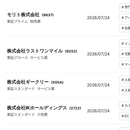
#
専
モリト株式会社
(
9837
)
2026/07/24
#
ア
東証プライム
卸売業
#
自
#
イ
株式会社ラストワンマイル
(
9252
)
2026/07/24
#
宅
東証グロース
サービス業
#
マ
#
人
株式会社ギークリー
(
505A
)
2026/07/24
東証スタンダード
サービス業
#
人
#
カ
株式会社IKホールディングス
(
2722
)
2026/07/24
東証スタンダード
小売業
#
E