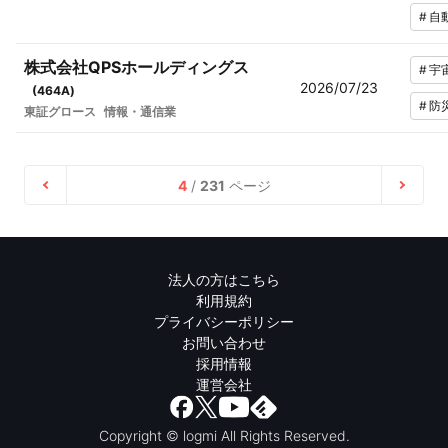
#
自
株式会社QPSホールディングス
#
宇
2026/07/23
(
464A
)
#
防
東証グロース
情報・通信業
4
/
231
ページ
法人の方はこちら
利用規約
プライバシーポリシー
お問い合わせ
採用情報
運営会社
Copyright © logmi All Rights Reserved.