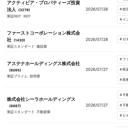
アクティビア・プロパティーズ投資
法人
2026/07/28
#
総
(
3279
)
東証REIT
REIT
#
イ
ファーストコーポレーション株式会
社
2026/07/28
#
ゼ
(
1430
)
東証スタンダード
建設業
#
フ
アステナホールディングス株式会社
2026/07/27
#
医
(
8095
)
東証プライム
卸売業
#
医
#
不
株式会社シーラホールディングス
2026/07/27
#
不
(
8887
)
東証スタンダード
不動産業
#
ビ