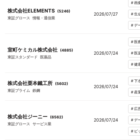
#
画
株式会社ELEMENTS
(
5246
)
2026/07/27
#
生
東証グロース
情報・通信業
#
デ
#
医
室町ケミカル株式会社
(
4885
)
2026/07/24
#
医
東証スタンダード
医薬品
#
健
#
下
株式会社栗本鐵工所
(
5602
)
2026/07/24
東証プライム
鉄鋼
#
産
#
広
株式会社ジーニー
(
6562
)
2026/07/24
#
デ
東証グロース
サービス業
#
ビ