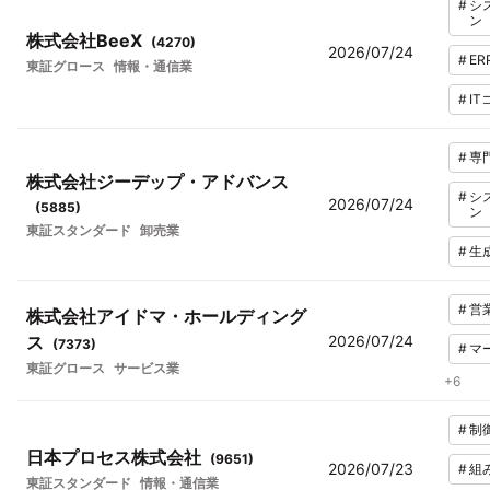
#
シ
ン
株式会社BeeX
(
4270
)
2026/07/24
#
ER
東証グロース
情報・通信業
#
I
#
専
株式会社ジーデップ・アドバンス
#
シ
2026/07/24
(
5885
)
ン
東証スタンダード
卸売業
#
生
#
営
株式会社アイドマ・ホールディング
ス
2026/07/24
(
7373
)
#
マ
東証グロース
サービス業
+
6
#
制
日本プロセス株式会社
(
9651
)
2026/07/23
#
組
東証スタンダード
情報・通信業