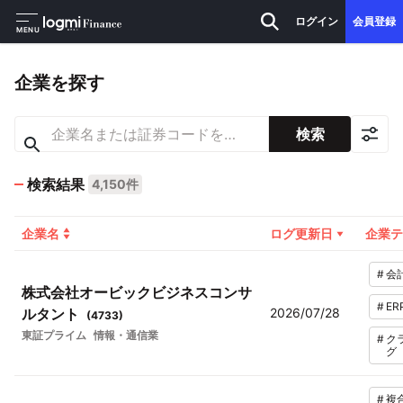
ログイン
会員登録
MENU
企業を探す
検索
検索結果
4,150件
企業名
ログ更新日
企業テ
#
会
株式会社オービックビジネスコンサ
#
ER
ルタント
2026/07/28
(
4733
)
東証プライム
情報・通信業
#
ク
グ
#
複