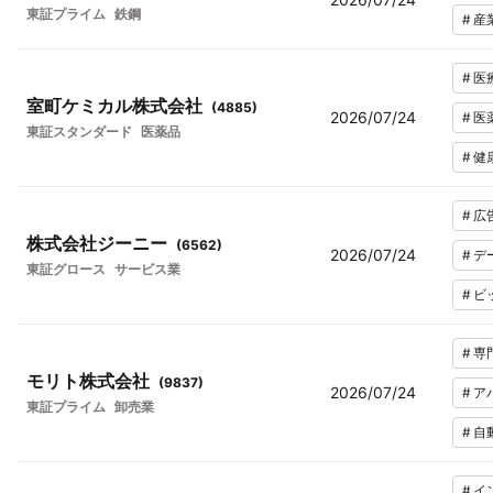
東証プライム
鉄鋼
#
産
#
医
室町ケミカル株式会社
(
4885
)
2026/07/24
#
医
東証スタンダード
医薬品
#
健
#
広
株式会社ジーニー
(
6562
)
2026/07/24
#
デ
東証グロース
サービス業
#
ビ
#
専
モリト株式会社
(
9837
)
2026/07/24
#
ア
東証プライム
卸売業
#
自
#
イ