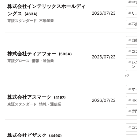
#
中
株式会社インテリックスホールディ
ングス
2026/07/23
#
リ
(
463A
)
東証スタンダード
不動産業
#
不
#
自
#
コ
株式会社ティアフォー
(
593A
)
2026/07/23
東証グロース
情報・通信業
#
シ
ン
+
2
#
マ
株式会社アスマーク
(
4197
)
2026/07/23
#
H
東証スタンダード
情報・通信業
#
専
#
コ
株式会社ビザスク
(
4490
)