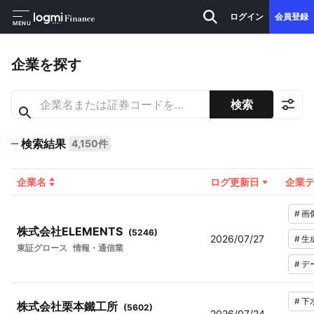
ログイン
会員登録
MENU
企業を探す
検索
検索結果
4,150件
企業名
ログ更新日
企業
#
画
株式会社ELEMENTS
(
5246
)
2026/07/27
#
生
東証グロース
情報・通信業
#
デ
#
下
株式会社栗本鐵工所
(
5602
)
2026/07/24