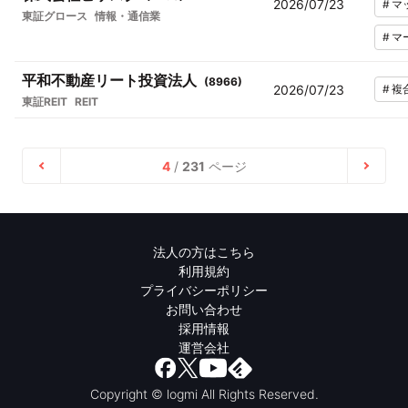
2026/07/23
#
マ
東証グロース
情報・通信業
#
マ
平和不動産リート投資法人
(
8966
)
2026/07/23
#
複
東証REIT
REIT
4
/
231
ページ
法人の方はこちら
利用規約
プライバシーポリシー
お問い合わせ
採用情報
運営会社
Copyright © logmi All Rights Reserved.