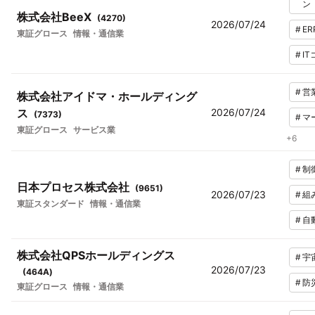
ン
株式会社BeeX
(
4270
)
2026/07/24
#
ER
東証グロース
情報・通信業
#
I
#
営
株式会社アイドマ・ホールディング
ス
2026/07/24
(
7373
)
#
マ
東証グロース
サービス業
+
6
#
制
日本プロセス株式会社
(
9651
)
2026/07/23
#
組
東証スタンダード
情報・通信業
#
自
株式会社QPSホールディングス
#
宇
2026/07/23
(
464A
)
#
防
東証グロース
情報・通信業