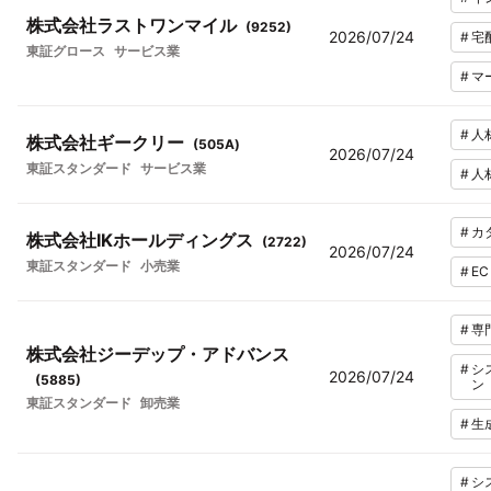
株式会社ラストワンマイル
(
9252
)
2026/07/24
#
宅
東証グロース
サービス業
#
マ
#
人
株式会社ギークリー
(
505A
)
2026/07/24
東証スタンダード
サービス業
#
人
#
カ
株式会社IKホールディングス
(
2722
)
2026/07/24
東証スタンダード
小売業
#
E
#
専
株式会社ジーデップ・アドバンス
#
シ
2026/07/24
(
5885
)
ン
東証スタンダード
卸売業
#
生
#
シ