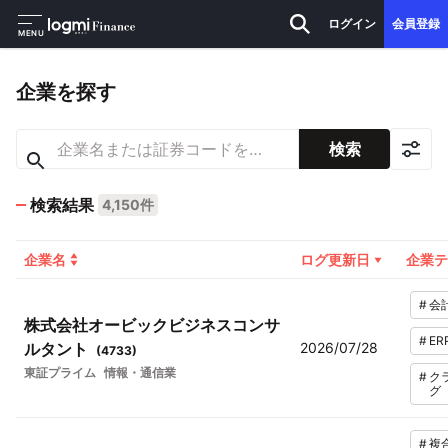
ログイン
会員登録
MENU
企業を探す
検索
検索結果
4,150件
企業名
ログ更新日
企業テ
#
会
株式会社オービックビジネスコンサ
#
ER
ルタント
2026/07/28
(
4733
)
東証プライム
情報・通信業
#
ク
グ
#
複