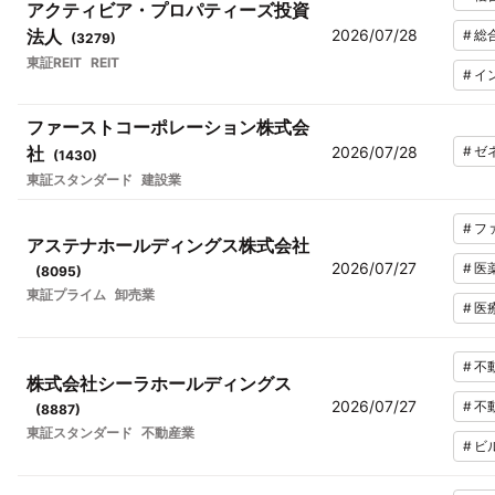
アクティビア・プロパティーズ投資
法人
2026/07/28
#
総
(
3279
)
東証REIT
REIT
#
イ
ファーストコーポレーション株式会
社
2026/07/28
#
ゼ
(
1430
)
東証スタンダード
建設業
#
フ
アステナホールディングス株式会社
2026/07/27
#
医
(
8095
)
東証プライム
卸売業
#
医
#
不
株式会社シーラホールディングス
2026/07/27
#
不
(
8887
)
東証スタンダード
不動産業
#
ビ