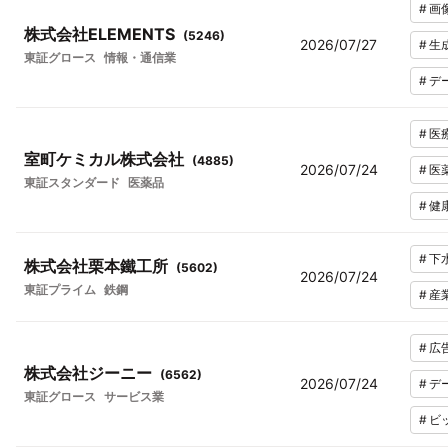
#
画
株式会社ELEMENTS
(
5246
)
2026/07/27
#
生
東証グロース
情報・通信業
#
デ
#
医
室町ケミカル株式会社
(
4885
)
2026/07/24
#
医
東証スタンダード
医薬品
#
健
#
下
株式会社栗本鐵工所
(
5602
)
2026/07/24
東証プライム
鉄鋼
#
産
#
広
株式会社ジーニー
(
6562
)
2026/07/24
#
デ
東証グロース
サービス業
#
ビ