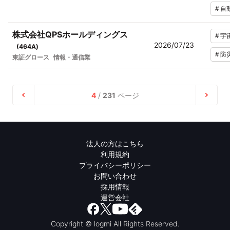
#
自
株式会社QPSホールディングス
#
宇
2026/07/23
(
464A
)
#
防
東証グロース
情報・通信業
4
/
231
ページ
法人の方はこちら
利用規約
プライバシーポリシー
お問い合わせ
採用情報
運営会社
Copyright © logmi All Rights Reserved.