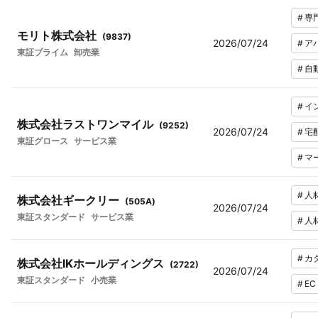
#
専
モリト株式会社
(
9837
)
2026/07/24
#
ア
東証プライム
卸売業
#
自
#
イ
株式会社ラストワンマイル
(
9252
)
2026/07/24
#
宅
東証グロース
サービス業
#
マ
#
人
株式会社ギークリー
(
505A
)
2026/07/24
東証スタンダード
サービス業
#
人
#
カ
株式会社IKホールディングス
(
2722
)
2026/07/24
東証スタンダード
小売業
#
E