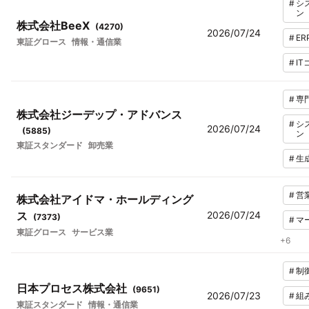
#
シ
ン
株式会社BeeX
(
4270
)
2026/07/24
#
ER
東証グロース
情報・通信業
#
I
#
専
株式会社ジーデップ・アドバンス
#
シ
2026/07/24
(
5885
)
ン
東証スタンダード
卸売業
#
生
#
営
株式会社アイドマ・ホールディング
ス
2026/07/24
(
7373
)
#
マ
東証グロース
サービス業
+
6
#
制
日本プロセス株式会社
(
9651
)
2026/07/23
#
組
東証スタンダード
情報・通信業