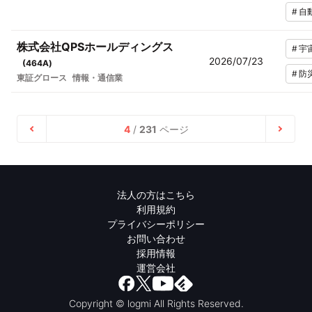
#
自
株式会社QPSホールディングス
#
宇
2026/07/23
(
464A
)
#
防
東証グロース
情報・通信業
4
/
231
ページ
法人の方はこちら
利用規約
プライバシーポリシー
お問い合わせ
採用情報
運営会社
Copyright © logmi All Rights Reserved.