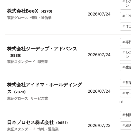
#
シ
ン
株式会社BeeX
(
4270
)
2026/07/24
#
ER
東証グロース
情報・通信業
#
I
#
専
株式会社ジーデップ・アドバンス
#
シ
2026/07/24
(
5885
)
ン
東証スタンダード
卸売業
#
生
#
営
株式会社アイドマ・ホールディング
ス
2026/07/24
(
7373
)
#
マ
東証グロース
サービス業
+
6
#
制
日本プロセス株式会社
(
9651
)
2026/07/23
#
組
東証スタンダード
情報・通信業