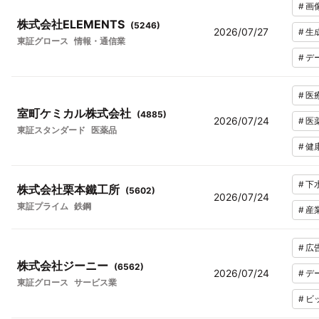
#
画
株式会社ELEMENTS
(
5246
)
2026/07/27
#
生
東証グロース
情報・通信業
#
デ
#
医
室町ケミカル株式会社
(
4885
)
2026/07/24
#
医
東証スタンダード
医薬品
#
健
#
下
株式会社栗本鐵工所
(
5602
)
2026/07/24
東証プライム
鉄鋼
#
産
#
広
株式会社ジーニー
(
6562
)
2026/07/24
#
デ
東証グロース
サービス業
#
ビ