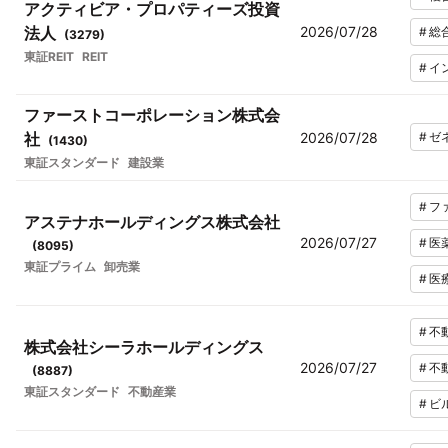
アクティビア・プロパティーズ投資
法人
2026/07/28
#
総
(
3279
)
東証REIT
REIT
#
イ
ファーストコーポレーション株式会
社
2026/07/28
#
ゼ
(
1430
)
東証スタンダード
建設業
#
フ
アステナホールディングス株式会社
2026/07/27
#
医
(
8095
)
東証プライム
卸売業
#
医
#
不
株式会社シーラホールディングス
2026/07/27
#
不
(
8887
)
東証スタンダード
不動産業
#
ビ