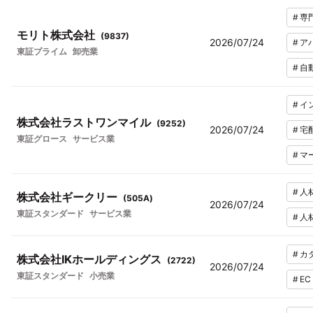
#
専
モリト株式会社
(
9837
)
2026/07/24
#
ア
東証プライム
卸売業
#
自
#
イ
株式会社ラストワンマイル
(
9252
)
2026/07/24
#
宅
東証グロース
サービス業
#
マ
#
人
株式会社ギークリー
(
505A
)
2026/07/24
東証スタンダード
サービス業
#
人
#
カ
株式会社IKホールディングス
(
2722
)
2026/07/24
東証スタンダード
小売業
#
E