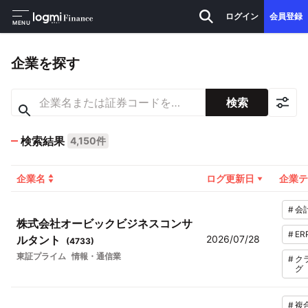
ログイン
会員登録
MENU
企業を探す
検索
検索結果
4,150件
企業名
ログ更新日
企業テ
#
会
株式会社オービックビジネスコンサ
#
ER
ルタント
2026/07/28
(
4733
)
東証プライム
情報・通信業
#
ク
グ
#
複