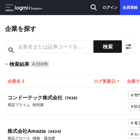
ログイン
会員登録
MENU
企業を探す
検索
検索結果
4,150件
企業名
ログ更新日
企業テ
#
専
コンドーテック株式会社
(
7438
)
東証プライム
卸売業
#
防
#
電
株式会社Amazia
(
4424
)
#
モ
東証グロース
情報・通信業