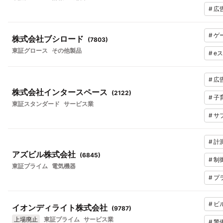
#
広
#
ゲ
株式会社ブシロード
(
7803
)
東証グロース
その他製品
#
e
#
広
株式会社インタースペース
(
2122
)
#
子
東証スタンダード
サービス業
#
サ
#
計
アズビル株式会社
(
6845
)
#
制
東証プライム
電気機器
#
プ
#
ビ
イオンディライト株式会社
(
9787
)
上場廃止
東証プライム
サービス業
#
警