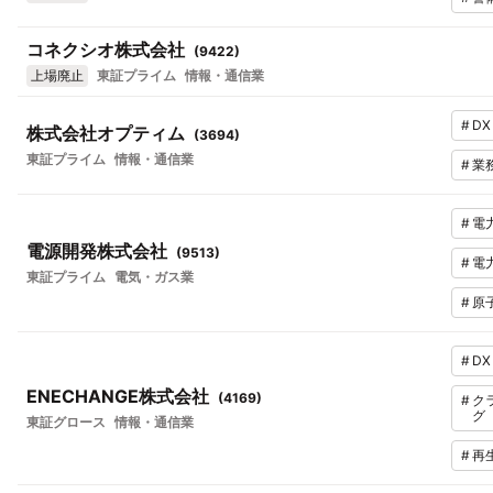
コネクシオ株式会社
(
9422
)
上場廃止
東証プライム
情報・通信業
#
DX
株式会社オプティム
(
3694
)
東証プライム
情報・通信業
#
業
#
電
電源開発株式会社
(
9513
)
#
電
東証プライム
電気・ガス業
#
原
#
DX
ENECHANGE株式会社
(
4169
)
#
ク
グ
東証グロース
情報・通信業
#
再