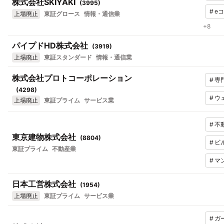
株式会社SKIYAKI
(
3995
)
#
e
上場廃止
東証グロース
情報・通信業
+
8
パイプドHD株式会社
(
3919
)
上場廃止
東証スタンダード
情報・通信業
株式会社プロトコーポレーション
#
専
(
4298
)
#
ウ
上場廃止
東証プライム
サービス業
#
不
東京建物株式会社
(
8804
)
#
ビ
東証プライム
不動産業
#
マ
日本工営株式会社
(
1954
)
上場廃止
東証プライム
サービス業
#
ガ