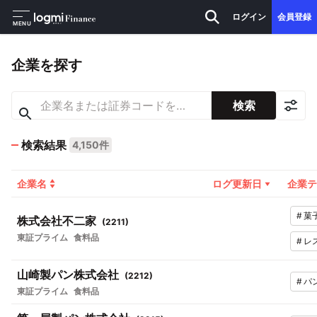
ログイン
会員登録
MENU
企業を探す
検索
検索結果
4,150件
企業名
ログ更新日
企業テ
#
菓
株式会社不二家
(
2211
)
東証プライム
食料品
#
レ
山崎製パン株式会社
(
2212
)
#
パ
東証プライム
食料品