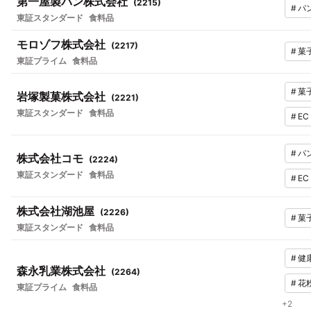
第一屋製パン株式会社
(
2215
)
#
パ
東証スタンダード
食料品
モロゾフ株式会社
(
2217
)
#
菓
東証プライム
食料品
#
菓
岩塚製菓株式会社
(
2221
)
東証スタンダード
食料品
#
E
#
パ
株式会社コモ
(
2224
)
東証スタンダード
食料品
#
E
株式会社湖池屋
(
2226
)
#
菓
東証スタンダード
食料品
#
健
森永乳業株式会社
(
2264
)
#
花
東証プライム
食料品
+
2