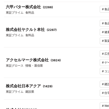
六甲バター株式会社
(
2266
)
#
食
東証プライム
食料品
#
食
株式会社ヤクルト本社
(
2267
)
#
健
東証プライム
食料品
#
製
#
広
アクセルマーク株式会社
(
3624
)
#
ゲ
東証グロース
情報・通信業
#
コ
#
建
株式会社日本アクア
(
1429
)
東証プライム
建設業
#
住
#
W