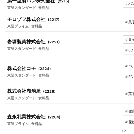
第一屋製パン株式会社
(
2215
)
#
パ
東証スタンダード
食料品
モロゾフ株式会社
(
2217
)
#
菓
東証プライム
食料品
#
菓
岩塚製菓株式会社
(
2221
)
東証スタンダード
食料品
#
E
#
パ
株式会社コモ
(
2224
)
東証スタンダード
食料品
#
E
株式会社湖池屋
(
2226
)
#
菓
東証スタンダード
食料品
#
健
森永乳業株式会社
(
2264
)
#
花
東証プライム
食料品
+
2