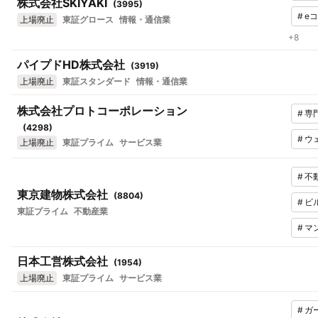
株式会社SKIYAKI
(
3995
)
#
e
上場廃止
東証グロース
情報・通信業
+
8
パイプドHD株式会社
(
3919
)
上場廃止
東証スタンダード
情報・通信業
株式会社プロトコーポレーション
#
専
(
4298
)
#
ウ
上場廃止
東証プライム
サービス業
#
不
東京建物株式会社
(
8804
)
#
ビ
東証プライム
不動産業
#
マ
日本工営株式会社
(
1954
)
上場廃止
東証プライム
サービス業
#
ガ