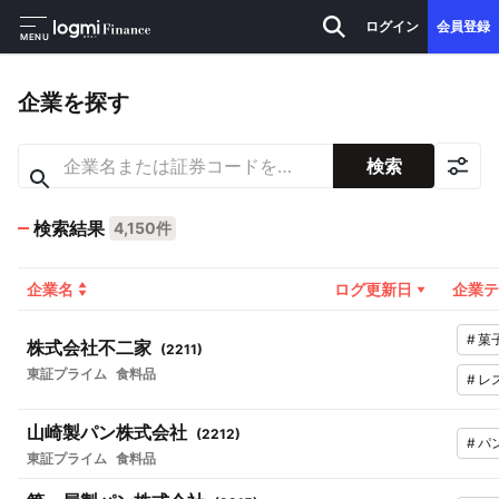
ログイン
会員登録
MENU
企業を探す
検索
検索結果
4,150件
企業名
ログ更新日
企業テ
#
菓
株式会社不二家
(
2211
)
東証プライム
食料品
#
レ
山崎製パン株式会社
(
2212
)
#
パ
東証プライム
食料品