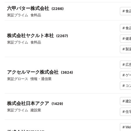
六甲バター株式会社
(
2266
)
#
食
東証プライム
食料品
#
食
株式会社ヤクルト本社
(
2267
)
#
健
東証プライム
食料品
#
製
#
広
アクセルマーク株式会社
(
3624
)
#
ゲ
東証グロース
情報・通信業
#
コ
#
建
株式会社日本アクア
(
1429
)
東証プライム
建設業
#
住
#
W