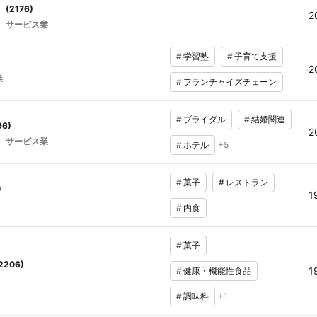
(
2176
)
2
サービス業
#
学習塾
#
子育て支援
2
業
#
フランチャイズチェーン
#
ブライダル
#
結婚関連
96
)
2
サービス業
#
ホテル
+
5
#
菓子
#
レストラン
)
1
#
内食
#
菓子
2206
)
1
#
健康・機能性食品
#
調味料
+
1