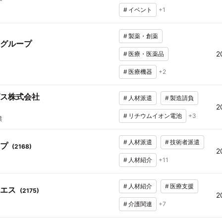
#
イベント
+
1
#
製薬・創薬
グループ
2
#
医療・医薬品
#
医療機器
+
2
ス株式会社
#
人材派遣
#
製造請負
2
#
リチウムイオン電池
+
3
業
#
人材派遣
#
技術者派遣
プ
(
2168
)
2
#
人材紹介
+
11
#
人材紹介
#
医療支援
エス
(
2175
)
2
#
介護関連
+
7