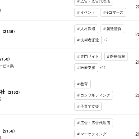
#
広告・広告代理店
2
業
#
イベント
#
eコマース
#
人材派遣
#
製造請負
(
2146
)
2
#
技術者派遣
+
2
#
専門サイト
#
医療情報
2150
)
2
ービス業
#
医療支援
+
11
#
教育
社
(
2152
)
2
#
コンサルティング
業
#
子育て支援
#
広告・広告代理店
(
2156
)
2
#
マーケティング
業