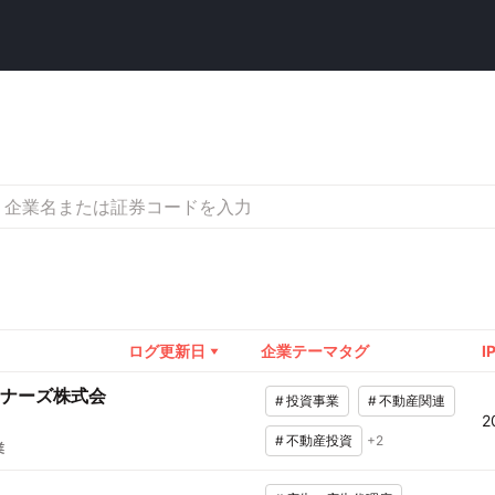
ログ更新日
企業テーマタグ
I
ナーズ株式会
#
投資事業
#
不動産関連
2
#
不動産投資
+
2
業