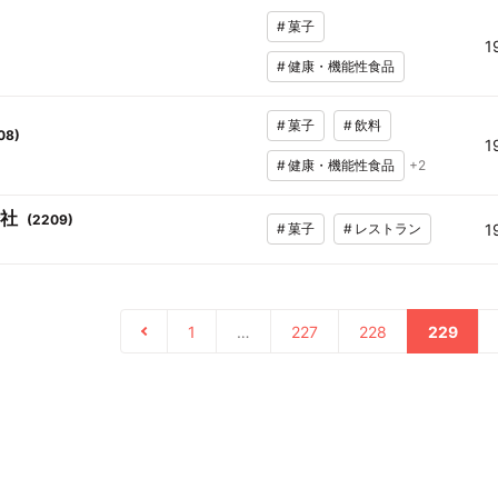
#
菓子
1
#
健康・機能性食品
#
菓子
#
飲料
08
)
1
#
健康・機能性食品
+
2
社
(
2209
)
#
菓子
#
レストラン
1
1
…
227
228
229