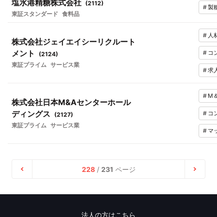
塩水港精糖株式会社
(
2112
)
#
製
東証スタンダード
食料品
#
人
株式会社ジェイエイシーリクルート
メント
#
コ
(
2124
)
東証プライム
サービス業
#
求
#
M
株式会社日本M&Aセンターホール
ディングス
#
コ
(
2127
)
東証プライム
サービス業
#
マ
228
/
231
ページ
法人の方はこちら