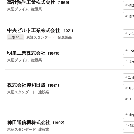
高砂熱学工業株式会社
(
1969
)
#
省
東証プライム
建設業
#
省
中央ビルト工業株式会社
(
1971
)
#
レ
上場廃止
東証スタンダード
金属製品
#
LN
明星工業株式会社
(
1976
)
東証プライム
建設業
#
原
#
設
株式会社協和日成
(
1981
)
#
リ
東証スタンダード
建設業
#
メ
#
通
神田通信機株式会社
(
1992
)
#
情
東証スタンダード
建設業