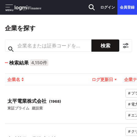
ログイン
会員登録
MENU
企業を探す
検索
検索結果
4,150件
企業名
ログ更新日
企業テ
#
プ
太平電業株式会社
(
1968
)
#
電
東証プライム
建設業
#
エ
#
ク