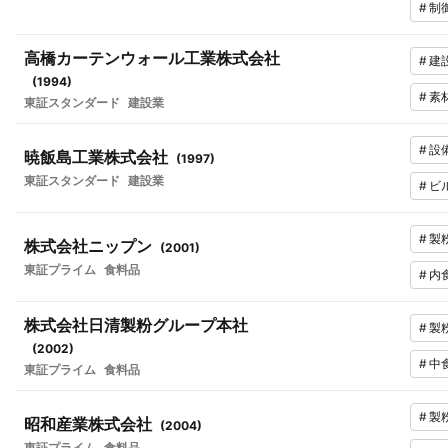
#
制
高橋カーテンウォール工業株式会社
#
建
(
1994
)
#
素
東証スタンダード
建設業
#
設
暁飯島工業株式会社
(
1997
)
東証スタンダード
建設業
#
ビ
#
製
株式会社ニップン
(
2001
)
東証プライム
食料品
#
内
株式会社日清製粉グループ本社
#
製
(
2002
)
#
中
東証プライム
食料品
#
製
昭和産業株式会社
(
2004
)
東証プライム
食料品