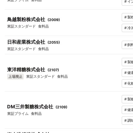
#
イ
#
製
鳥越製粉株式会社
(
2009
)
東証スタンダード
食料品
#
冷
日和産業株式会社
(
2055
)
#
飼
東証スタンダード
食料品
#
製
東洋精糖株式会社
(
2107
)
#
健
上場廃止
東証スタンダード
食料品
#
化
#
製
DM三井製糖株式会社
(
2109
)
#
健
東証プライム
食料品
#
調