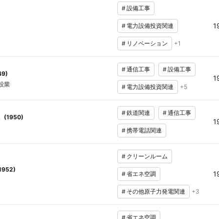
#
設備工事
1
#
電力設備投資関連
#
リノベーション
+
1
#
通信工事
#
設備工事
49
)
1
設業
#
電力設備投資関連
+
5
#
鉄道関連
#
通信工事
(
1950
)
1
#
携帯電話関連
#
クリーンルーム
1952
)
1
#
省エネ空調
#
その他原子力発電関連
+
3
#
省エネ空調