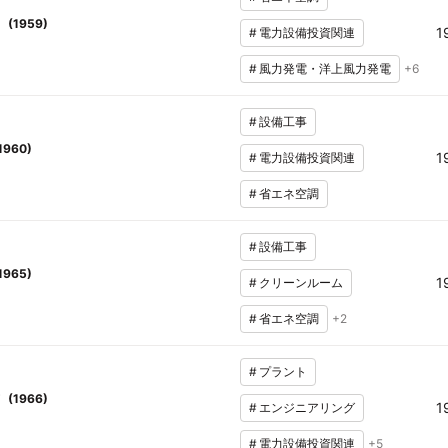
(
1959
)
1
#
電力設備投資関連
#
風力発電・洋上風力発電
+
6
#
設備工事
1960
)
1
#
電力設備投資関連
#
省エネ空調
#
設備工事
1965
)
1
#
クリーンルーム
#
省エネ空調
+
2
#
プラント
(
1966
)
1
#
エンジニアリング
#
電力設備投資関連
+
5