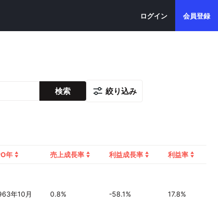
ログイン
会員登録
絞り込み
検索
PO年
売上成長率
利益成長率
利益率
963年10月
0.8%
-58.1%
17.8%