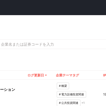
ログ更新日
企業テーマタグ
I
#
橋梁
ーション
1
#
電力設備投資関連
#
公共投資関連
+
1