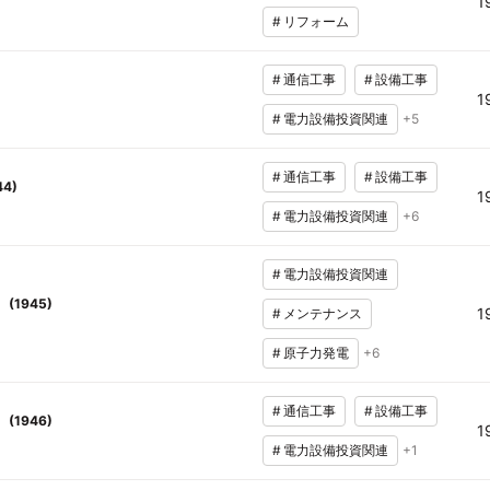
1
#
リフォーム
#
通信工事
#
設備工事
1
#
電力設備投資関連
+
5
#
通信工事
#
設備工事
44
)
1
#
電力設備投資関連
+
6
#
電力設備投資関連
(
1945
)
1
#
メンテナンス
#
原子力発電
+
6
#
通信工事
#
設備工事
(
1946
)
1
#
電力設備投資関連
+
1