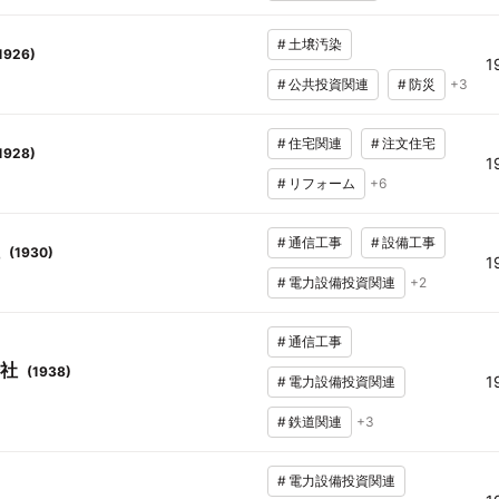
#
土壌汚染
1926
)
1
#
公共投資関連
#
防災
+
3
#
住宅関連
#
注文住宅
1928
)
1
#
リフォーム
+
6
#
通信工事
#
設備工事
(
1930
)
1
#
電力設備投資関連
+
2
#
通信工事
社
(
1938
)
1
#
電力設備投資関連
#
鉄道関連
+
3
#
電力設備投資関連