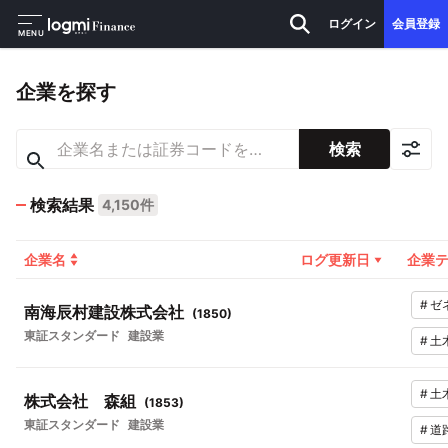
ログイン
会員登録
MENU
企業を探す
検索
検索結果
4,150件
企業名
ログ更新日
企業
#
ゼ
南海辰村建設株式会社
(
1850
)
東証スタンダード
建設業
#
土
#
土
株式会社 森組
(
1853
)
東証スタンダード
建設業
#
道