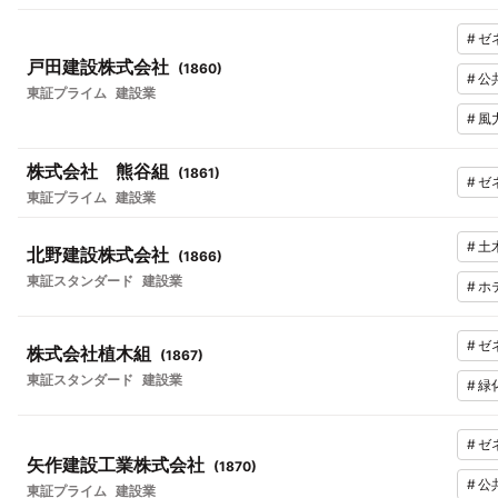
#
ゼ
戸田建設株式会社
(
1860
)
#
公
東証プライム
建設業
#
風
株式会社 熊谷組
(
1861
)
#
ゼ
東証プライム
建設業
#
土
北野建設株式会社
(
1866
)
東証スタンダード
建設業
#
ホ
#
ゼ
株式会社植木組
(
1867
)
東証スタンダード
建設業
#
緑
#
ゼ
矢作建設工業株式会社
(
1870
)
#
公
東証プライム
建設業