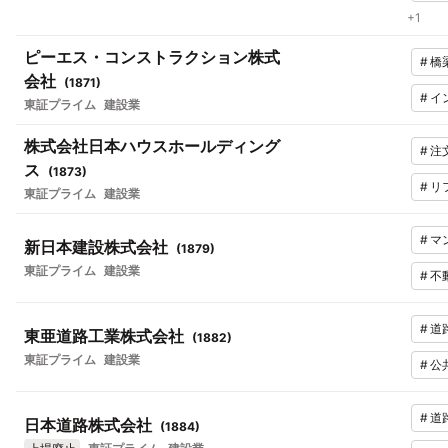
+
1
ピーエス・コンストラクション株式
#
橋
会社
(
1871
)
#
イ
東証プライム
建設業
株式会社日本ハウスホールディング
#
注
ス
(
1873
)
#
リ
東証プライム
建設業
#
マ
新日本建設株式会社
(
1879
)
東証プライム
建設業
#
不
#
道
東亜道路工業株式会社
(
1882
)
東証プライム
建設業
#
公
#
道
日本道路株式会社
(
1884
)