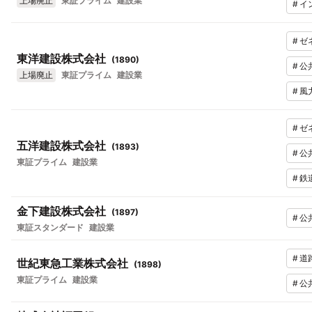
上場廃止
東証プライム
建設業
#
イ
#
ゼ
東洋建設株式会社
(
1890
)
#
公
上場廃止
東証プライム
建設業
#
風
#
ゼ
五洋建設株式会社
(
1893
)
#
公
東証プライム
建設業
#
鉄
金下建設株式会社
(
1897
)
#
公
東証スタンダード
建設業
#
道
世紀東急工業株式会社
(
1898
)
東証プライム
建設業
#
公