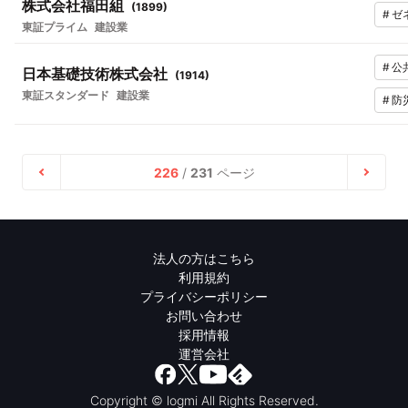
株式会社福田組
(
1899
)
#
ゼ
東証プライム
建設業
#
公
日本基礎技術株式会社
(
1914
)
東証スタンダード
建設業
#
防
226
/
231
ページ
法人の方はこちら
利用規約
プライバシーポリシー
お問い合わせ
採用情報
運営会社
Copyright © logmi All Rights Reserved.