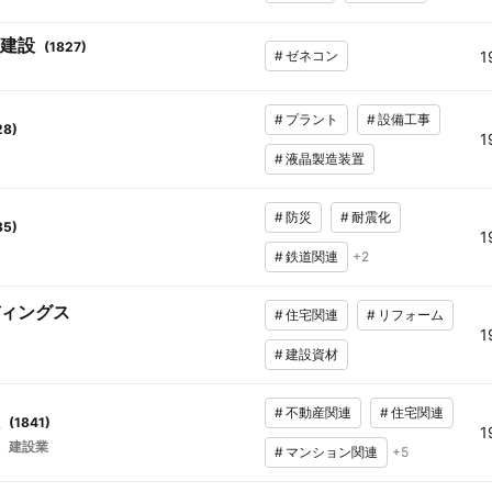
建設
(
1827
)
#
ゼネコン
1
#
プラント
#
設備工事
28
)
1
#
液晶製造装置
#
防災
#
耐震化
35
)
1
#
鉄道関連
+
2
ィングス
#
住宅関連
#
リフォーム
1
#
建設資材
#
不動産関連
#
住宅関連
(
1841
)
1
建設業
#
マンション関連
+
5