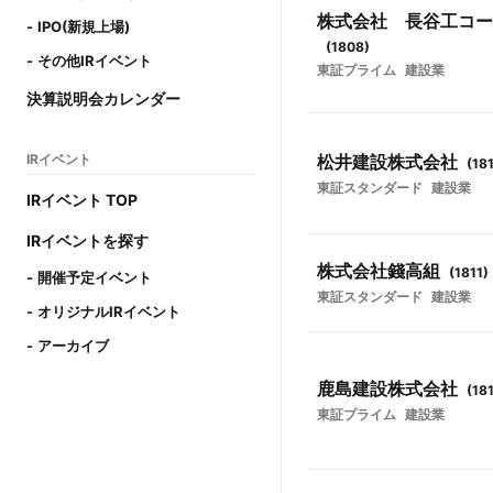
株式会社 長谷工コー
IPO(新規上場)
(
1808
)
その他IRイベント
東証プライム
建設業
決算説明会カレンダー
IRイベント
松井建設株式会社
(
18
東証スタンダード
建設業
IRイベント TOP
IRイベントを探す
株式会社錢高組
(
1811
)
開催予定イベント
東証スタンダード
建設業
オリジナルIRイベント
アーカイブ
鹿島建設株式会社
(
18
東証プライム
建設業