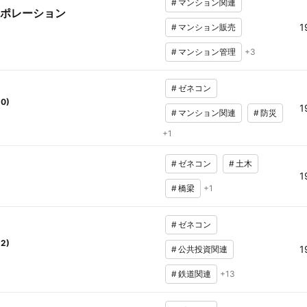
#
マンション関連
ポレーション
1
#
マンション販売
#
マンション管理
+
3
#
ゼネコン
10
)
1
#
マンション関連
#
防災
+
1
#
ゼネコン
#
土木
1
#
橋梁
+
1
#
ゼネコン
12
)
1
#
公共投資関連
#
鉄道関連
+
13