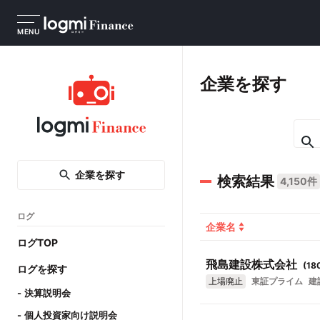
MENU
企業を探す
企業を探す
検索結果
4,150件
ログ
企業名
ログTOP
飛島建設株式会社
(
18
ログを探す
上場廃止
東証プライム
建
決算説明会
個人投資家向け説明会