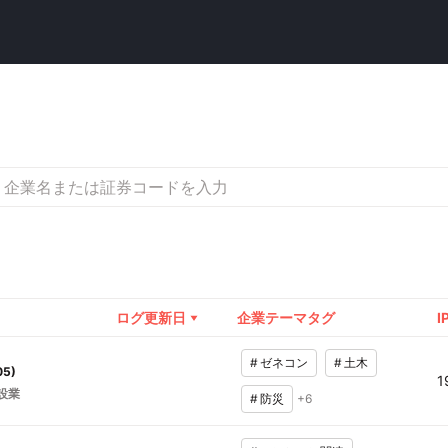
ログ更新日
企業テーマタグ
I
#
ゼネコン
#
土木
05
)
1
設業
#
防災
+
6