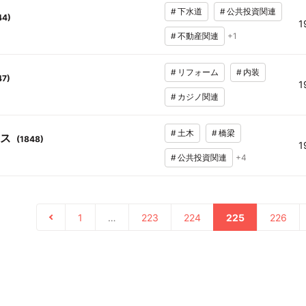
#
下水道
#
公共投資関連
44
)
1
#
不動産関連
+
1
#
リフォーム
#
内装
47
)
1
#
カジノ関連
#
土木
#
橋梁
ス
(
1848
)
1
#
公共投資関連
+
4
1
…
223
224
225
226