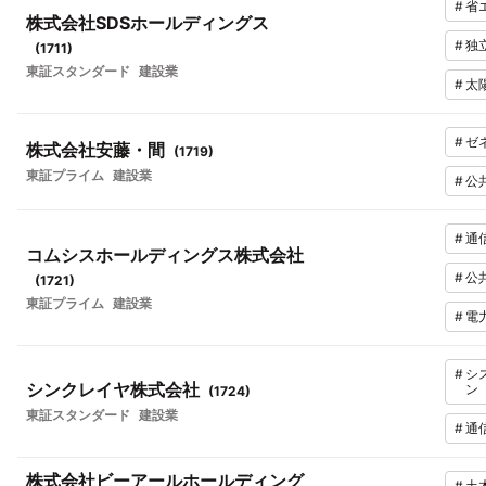
#
省
株式会社SDSホールディングス
#
独
(
1711
)
東証スタンダード
建設業
#
太
#
ゼ
株式会社安藤・間
(
1719
)
東証プライム
建設業
#
公
#
通
コムシスホールディングス株式会社
#
公
(
1721
)
東証プライム
建設業
#
電
#
シ
シンクレイヤ株式会社
ン
(
1724
)
東証スタンダード
建設業
#
通
株式会社ビーアールホールディング
#
土