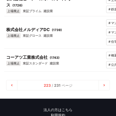
ス
(
1726
)
#
鉄
上場廃止
東証プライム
建設業
#
マ
株式会社メルディアDC
(
1739
)
#
マ
上場廃止
東証グロース
建設業
#
住
#
橋
コーアツ工業株式会社
(
1743
)
上場廃止
東証スタンダード
建設業
#
公
223
/
231
ページ
法人の方はこちら
利用規約