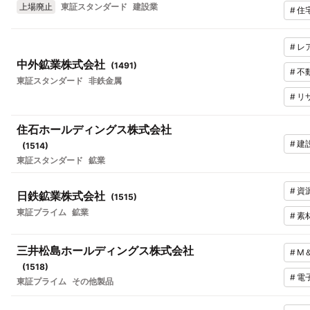
上場廃止
東証スタンダード
建設業
#
住
#
レ
中外鉱業株式会社
(
1491
)
#
不
東証スタンダード
非鉄金属
#
リ
住石ホールディングス株式会社
#
建
(
1514
)
東証スタンダード
鉱業
#
資
日鉄鉱業株式会社
(
1515
)
東証プライム
鉱業
#
素
三井松島ホールディングス株式会社
#
M
(
1518
)
#
電
東証プライム
その他製品