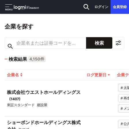
ログイン
会員登録
MENU
企業を探す
検索
検索結果
4,150件
企業名
ログ更新日
企業テ
#
太
株式会社ウエストホールディングス
#
再
(
1407
)
東証スタンダード
建設業
#
メ
ショーボンドホールディングス株式
#
公