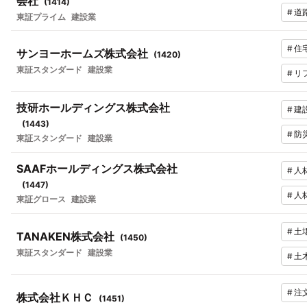
会社
(
1414
)
#
道
東証プライム
建設業
#
住
サンヨーホームズ株式会社
(
1420
)
東証スタンダード
建設業
#
リ
技研ホールディングス株式会社
#
建
(
1443
)
#
防
東証スタンダード
建設業
SAAFホールディングス株式会社
#
人
(
1447
)
#
人
東証グロース
建設業
#
土
TANAKEN株式会社
(
1450
)
東証スタンダード
建設業
#
土
#
注
株式会社ＫＨＣ
(
1451
)