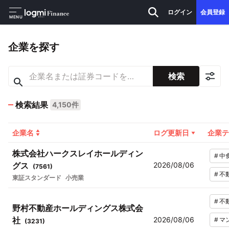
ログイン
会員登録
MENU
企業を探す
検索
検索結果
4,150件
企業名
ログ更新日
企業テ
株式会社ハークスレイホールディン
#
中
グス
2026/08/06
(
7561
)
#
不
東証スタンダード
小売業
#
不
野村不動産ホールディングス株式会
社
2026/08/06
#
マ
(
3231
)