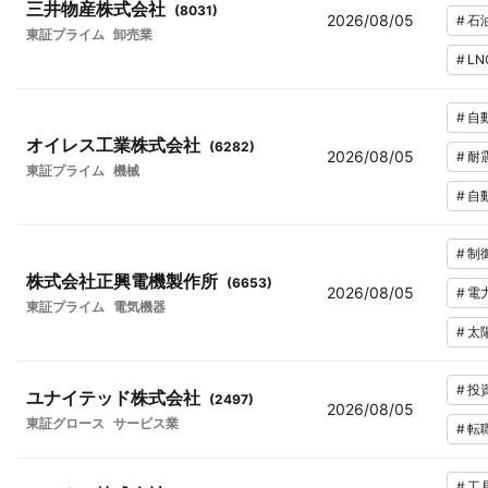
三井物産株式会社
(
8031
)
2026/08/05
#
石
東証プライム
卸売業
#
LN
#
自
オイレス工業株式会社
(
6282
)
2026/08/05
#
耐
東証プライム
機械
#
自
#
制
株式会社正興電機製作所
(
6653
)
2026/08/05
#
電
東証プライム
電気機器
#
太
#
投
ユナイテッド株式会社
(
2497
)
2026/08/05
東証グロース
サービス業
#
転
#
工