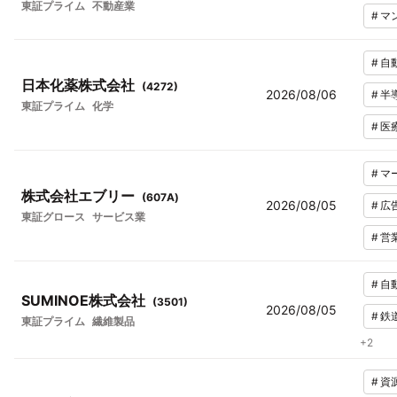
東証プライム
不動産業
#
マ
#
自
日本化薬株式会社
(
4272
)
2026/08/06
#
半
東証プライム
化学
#
医
#
マ
株式会社エブリー
(
607A
)
2026/08/05
#
広
東証グロース
サービス業
#
営
#
自
SUMINOE株式会社
(
3501
)
2026/08/05
#
鉄
東証プライム
繊維製品
+
2
#
資