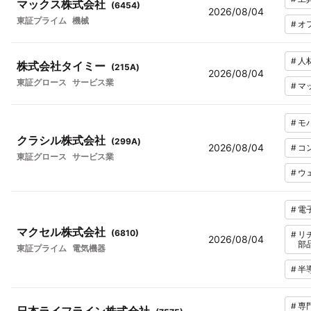
マックス株式会社
(
6454
)
2026/08/04
東証プライム
機械
#
オ
#
人
株式会社タイミー
(
215A
)
2026/08/04
東証グロース
サービス業
#
マ
#
モ
クラシル株式会社
(
299A
)
2026/08/04
#
コ
東証グロース
サービス業
#
ウ
#
電
マクセル株式会社
(
6810
)
#
リ
2026/08/04
部
東証プライム
電気機器
#
半
#
専