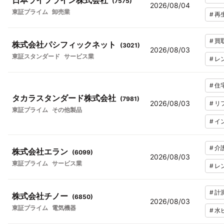
日本ライフライン株式会社
(
7575
)
2026/08/04
東証プライム
卸売業
#
再
#
買
株式会社パシフィックネット
(
3021
)
2026/08/03
東証スタンダード
サービス業
#
レ
#
住
タカラスタンダード株式会社
(
7981
)
2026/08/03
#
リ
東証プライム
その他製品
#
イ
#
介
株式会社エラン
(
6099
)
2026/08/03
東証プライム
サービス業
#
レ
#
計
株式会社チノー
(
6850
)
2026/08/03
東証プライム
電気機器
#
水