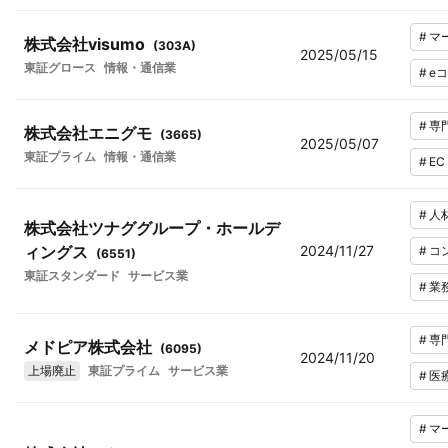
#
マ
株式会社visumo
(
303A
)
2025/05/15
東証グロース
情報・通信業
#
e
#
専
株式会社エニグモ
(
3665
)
2025/05/07
東証プライム
情報・通信業
#
E
#
人
株式会社ツナググループ・ホールデ
ィングス
2024/11/27
#
コ
(
6551
)
東証スタンダード
サービス業
#
業
#
専
メドピア株式会社
(
6095
)
2024/11/20
上場廃止
東証プライム
サービス業
#
医
#
マ