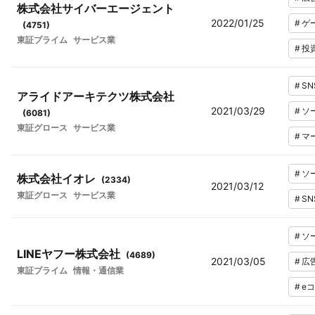
株式会社サイバーエージェント
2022/01/25
#
ゲ
(
4751
)
東証プライム
サービス業
#
投
#
SN
アライドアーキテクツ株式会社
2021/03/29
#
ソ
(
6081
)
東証グロース
サービス業
#
マ
#
ソ
株式会社イオレ
(
2334
)
2021/03/12
東証グロース
サービス業
#
SN
#
ソ
LINEヤフー株式会社
(
4689
)
2021/03/05
#
広
東証プライム
情報・通信業
#
e