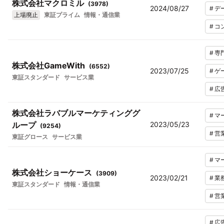
株式会社マクロミル
(
3978
)
2024/08/27
#
デ
上場廃止
東証プライム
情報・通信業
#
コ
#
専
株式会社GameWith
(
6552
)
2023/07/25
#
ゲ
東証スタンダード
サービス業
#
広
株式会社ラバブルマーケティンググ
#
マ
ループ
2023/05/23
(
9254
)
#
営
東証グロース
サービス業
#
マ
株式会社ショーケース
(
3909
)
2023/02/21
#
業
東証スタンダード
情報・通信業
#
営
#
広