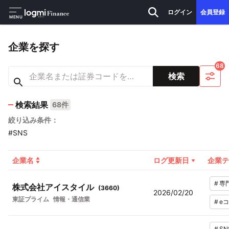
ログイン
会員登録
MENU
企業を探す
68
検索
検索結果
68件
絞り込み条件：
#SNS
企業名
ログ更新日
企業テ
#
専
株式会社アイスタイル
(
3660
)
2026/02/20
東証プライム
情報・通信業
#
e
#
SN