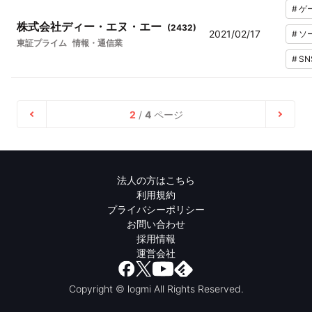
#
ゲ
株式会社ディー・エヌ・エー
(
2432
)
2021/02/17
#
ソ
東証プライム
情報・通信業
#
SN
2
/
4
ページ
法人の方はこちら
利用規約
プライバシーポリシー
お問い合わせ
採用情報
運営会社
Copyright © logmi All Rights Reserved.