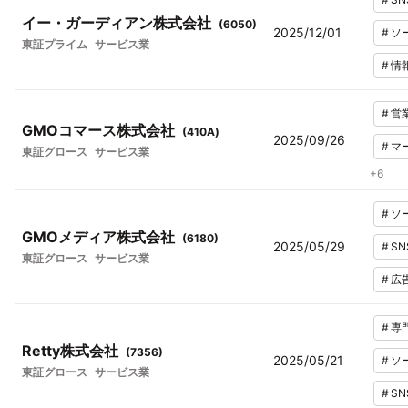
イー・ガーディアン株式会社
(
6050
)
2025/12/01
#
ソ
東証プライム
サービス業
#
情
#
営
GMOコマース株式会社
(
410A
)
2025/09/26
#
マ
東証グロース
サービス業
+
6
#
ソ
GMOメディア株式会社
(
6180
)
2025/05/29
#
SN
東証グロース
サービス業
#
広
#
専
Retty株式会社
(
7356
)
2025/05/21
#
ソ
東証グロース
サービス業
#
SN