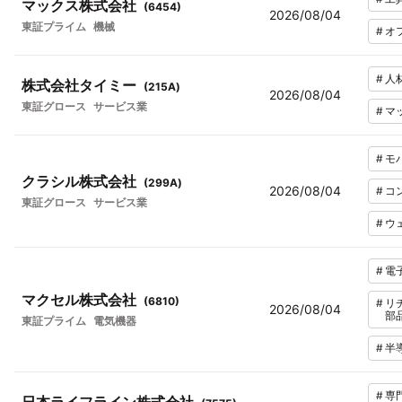
マックス株式会社
(
6454
)
2026/08/04
東証プライム
機械
#
オ
#
人
株式会社タイミー
(
215A
)
2026/08/04
東証グロース
サービス業
#
マ
#
モ
クラシル株式会社
(
299A
)
2026/08/04
#
コ
東証グロース
サービス業
#
ウ
#
電
マクセル株式会社
(
6810
)
#
リ
2026/08/04
部
東証プライム
電気機器
#
半
#
専