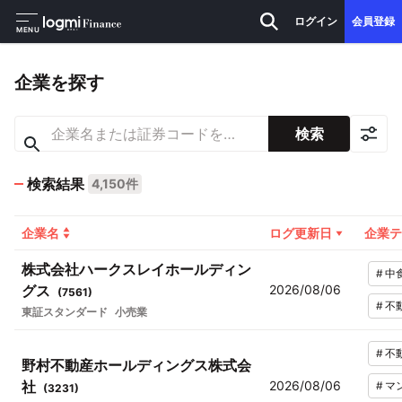
ログイン
会員登録
MENU
企業を探す
検索
検索結果
4,150件
企業名
ログ更新日
企業テ
株式会社ハークスレイホールディン
#
中
グス
2026/08/06
(
7561
)
#
不
東証スタンダード
小売業
#
不
野村不動産ホールディングス株式会
社
2026/08/06
#
マ
(
3231
)