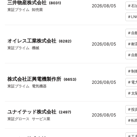
三井物産株式会社
(
8031
)
2026/08/05
#
石
東証プライム
卸売業
#
LN
#
自
オイレス工業株式会社
(
6282
)
2026/08/05
#
耐
東証プライム
機械
#
自
#
制
株式会社正興電機製作所
(
6653
)
2026/08/05
#
電
東証プライム
電気機器
#
太
#
投
ユナイテッド株式会社
(
2497
)
2026/08/05
東証グロース
サービス業
#
転
#
工