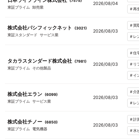
日本ライフライン株式会社
(
7575
)
2026/08/04
東証プライム
卸売業
#
再
#
買
株式会社パシフィックネット
(
3021
)
2026/08/03
東証スタンダード
サービス業
#
レ
#
住
タカラスタンダード株式会社
(
7981
)
2026/08/03
#
リ
東証プライム
その他製品
#
イ
#
介
株式会社エラン
(
6099
)
2026/08/03
東証プライム
サービス業
#
レ
#
計
株式会社チノー
(
6850
)
2026/08/03
東証プライム
電気機器
#
水