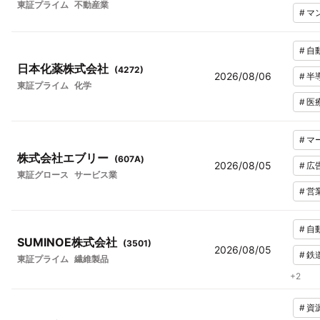
東証プライム
不動産業
#
マ
#
自
日本化薬株式会社
(
4272
)
2026/08/06
#
半
東証プライム
化学
#
医
#
マ
株式会社エブリー
(
607A
)
2026/08/05
#
広
東証グロース
サービス業
#
営
#
自
SUMINOE株式会社
(
3501
)
2026/08/05
#
鉄
東証プライム
繊維製品
+
2
#
資