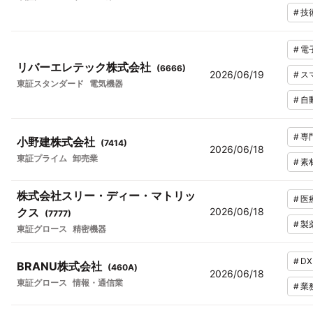
#
技
#
電
リバーエレテック株式会社
(
6666
)
2026/06/19
#
ス
東証スタンダード
電気機器
#
自
#
専
小野建株式会社
(
7414
)
2026/06/18
東証プライム
卸売業
#
素
株式会社スリー・ディー・マトリッ
#
医
クス
2026/06/18
(
7777
)
#
製
東証グロース
精密機器
#
DX
BRANU株式会社
(
460A
)
2026/06/18
東証グロース
情報・通信業
#
業