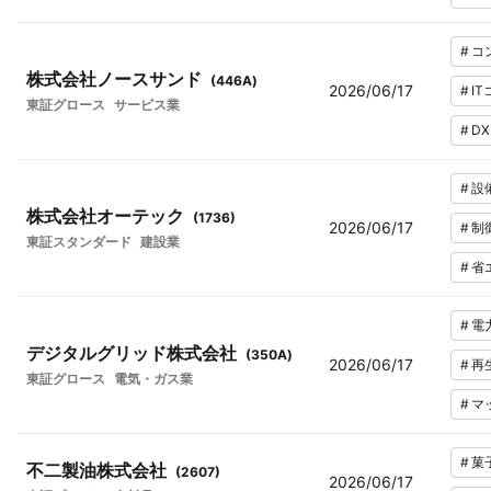
#
コ
株式会社ノースサンド
(
446A
)
2026/06/17
#
I
東証グロース
サービス業
#
DX
#
設
株式会社オーテック
(
1736
)
2026/06/17
#
制
東証スタンダード
建設業
#
省
#
電
デジタルグリッド株式会社
(
350A
)
2026/06/17
#
再
東証グロース
電気・ガス業
#
マ
#
菓
不二製油株式会社
(
2607
)
2026/06/17