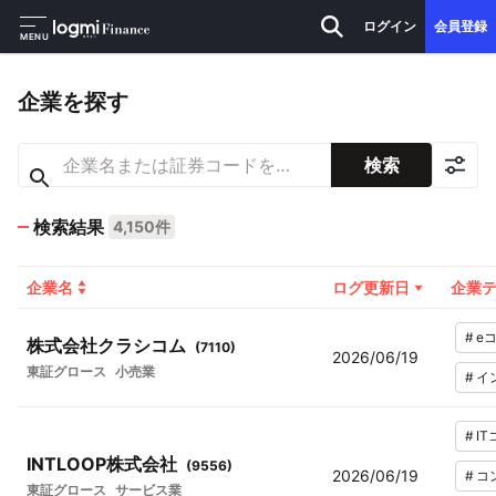
ログイン
会員登録
MENU
企業を探す
検索
検索結果
4,150件
企業名
ログ更新日
企業
#
e
株式会社クラシコム
(
7110
)
2026/06/19
東証グロース
小売業
#
イ
#
I
INTLOOP株式会社
(
9556
)
2026/06/19
#
コ
東証グロース
サービス業