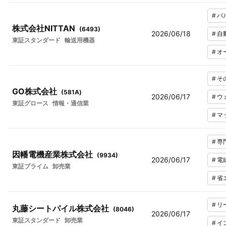
#
バ
株式会社NITTAN
(
6493
)
2026/06/18
#
自
東証スタンダード
輸送用機器
#
オ
#
そ
GO株式会社
(
581A
)
2026/06/17
#
ウ
東証グロース
情報・通信業
#
マ
#
専
因幡電機産業株式会社
(
9934
)
2026/06/17
#
電
東証プライム
卸売業
#
省
#
リ
丸藤シートパイル株式会社
(
8046
)
2026/06/17
東証スタンダード
卸売業
#
イ