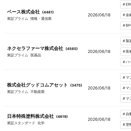
#
ER
ベース株式会社
(
4481
)
2026/06/18
#
金
東証プライム
情報・通信業
#
BP
#
製
ネクセラファーマ株式会社
(
4565
)
2026/06/18
#
医
東証プライム
医薬品
#
バ
#
マ
株式会社グッドコムアセット
(
3475
)
2026/06/18
#
マ
東証プライム
不動産業
#
マ
#
自
日本特殊塗料株式会社
(
4619
)
2026/06/18
東証スタンダード
化学
#
塗