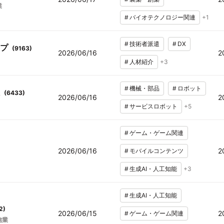
業
#
バイオテクノロジー関連
+
1
#
技術者派遣
#
DX
プ
(
9163
)
2026/06/16
2
#
人材紹介
+
3
#
機械・部品
#
ロボット
(
6433
)
2026/06/16
2
#
サービスロボット
+
5
#
ゲーム・ゲーム関連
2026/06/16
2
#
モバイルコンテンツ
#
生成AI・人工知能
+
3
#
生成AI・人工知能
2
)
2026/06/15
2
#
ゲーム・ゲーム関連
信業