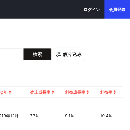
ログイン
会員登録
絞り込み
検索
PO年
売上成長率
利益成長率
利益率
019年12月
7.7%
9.1%
19.4%