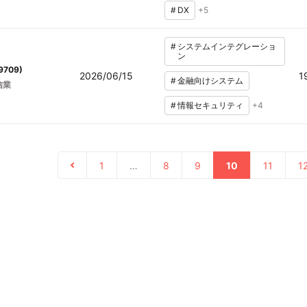
#
DX
+
5
#
システムインテグレーショ
ン
9709
)
2026/06/15
1
#
金融向けシステム
信業
#
情報セキュリティ
+
4
1
…
8
9
10
11
1