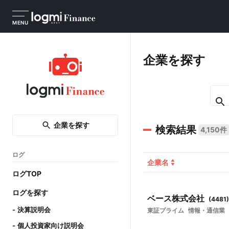
MENU
企業を探す
企業を探す
検索結果
4,150件
ログ
企業名
ログTOP
ログを探す
ベース株式会社
(
4481
)
決算説明会
東証プライム
情報・通信業
個人投資家向け説明会