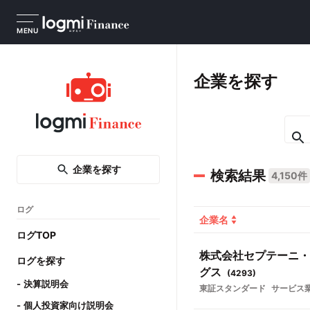
MENU
企業を探す
企業を探す
検索結果
4,150件
ログ
企業名
ログTOP
株式会社セプテーニ・
ログを探す
グス
(
4293
)
決算説明会
東証スタンダード
サービス
個人投資家向け説明会