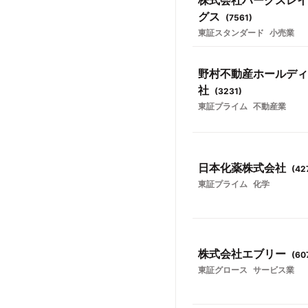
株式会社ハークスレイ
グス
(
7561
)
東証スタンダード
小売業
野村不動産ホールディ
社
(
3231
)
東証プライム
不動産業
日本化薬株式会社
(
42
東証プライム
化学
株式会社エブリー
(
60
東証グロース
サービス業