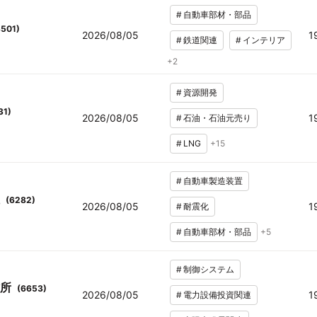
#
自動車部材・部品
3501
)
2026/08/05
1
#
鉄道関連
#
インテリア
+
2
#
資源開発
31
)
2026/08/05
1
#
石油・石油元売り
#
LNG
+
15
#
自動車製造装置
(
6282
)
2026/08/05
1
#
耐震化
#
自動車部材・部品
+
5
#
制御システム
所
(
6653
)
2026/08/05
1
#
電力設備投資関連