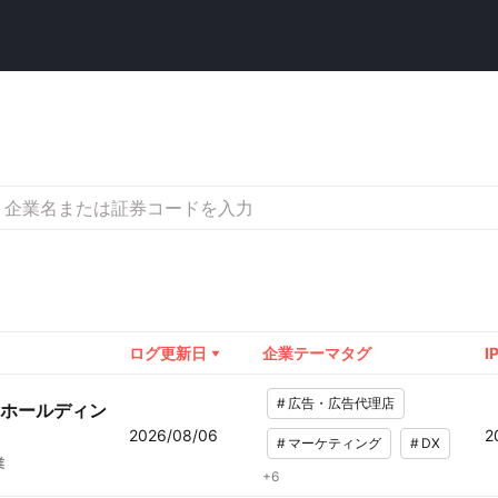
ログ更新日
企業テーマタグ
I
#
広告・広告代理店
ホールディン
2026/08/06
2
#
マーケティング
#
DX
業
+
6