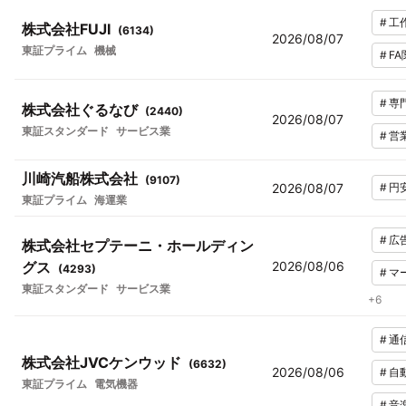
#
工
株式会社FUJI
(
6134
)
2026/08/07
東証プライム
機械
#
FA
#
専
株式会社ぐるなび
(
2440
)
2026/08/07
東証スタンダード
サービス業
#
営
川崎汽船株式会社
(
9107
)
2026/08/07
#
円
東証プライム
海運業
#
広
株式会社セプテーニ・ホールディン
グス
2026/08/06
(
4293
)
#
マ
東証スタンダード
サービス業
+
6
#
通
株式会社JVCケンウッド
(
6632
)
2026/08/06
#
自
東証プライム
電気機器
#
音