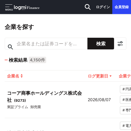
ログイン
会員登録
MENU
企業を探す
検索
検索結果
4,150件
企業名
ログ更新日
企業テ
#
円
コーア商事ホールディングス株式会
社
2026/08/07
#
医
(
9273
)
東証プライム
卸売業
#
専
#
電