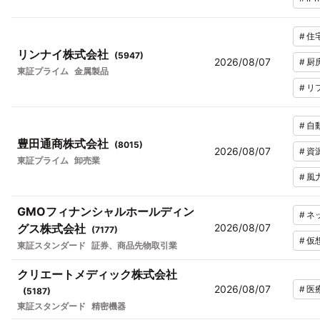
#
住
リンナイ株式会社
(
5947
)
2026/08/07
#
厨
東証プライム
金属製品
#
リ
#
自
豊田通商株式会社
(
8015
)
2026/08/07
#
資
東証プライム
卸売業
#
風
GMOフィナンシャルホールディン
#
ネ
グス株式会社
2026/08/07
(
7177
)
#
仮
東証スタンダード
証券、商品先物取引業
クリエートメディック株式会社
2026/08/07
#
医
(
5187
)
東証スタンダード
精密機器