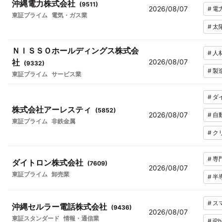
沖縄電力株式会社
(
9511
)
2026/08/07
#
電
東証プライム
電気・ガス業
#
太
ＮＩＳＳＯホールディングス株式会
#
人
社
2026/08/07
(
9332
)
#
製
東証プライム
サービス業
#
ダ
株式会社アーレスティ
(
5852
)
2026/08/07
#
自
東証プライム
非鉄金属
#
ク
#
専
ダイトロン株式会社
(
7609
)
2026/08/07
東証プライム
卸売業
#
半
#
ス
沖縄セルラー電話株式会社
(
9436
)
2026/08/07
東証スタンダード
情報・通信業
#
iP