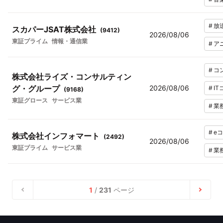
#
放
スカパーJSAT株式会社
(
9412
)
2026/08/06
東証プライム
情報・通信業
#
ア
#
コ
株式会社ライズ・コンサルティン
グ・グループ
2026/08/06
#
I
(
9168
)
東証グロース
サービス業
#
業
#
e
株式会社インフォマート
(
2492
)
2026/08/06
東証プライム
サービス業
#
業
1
/
231
ページ